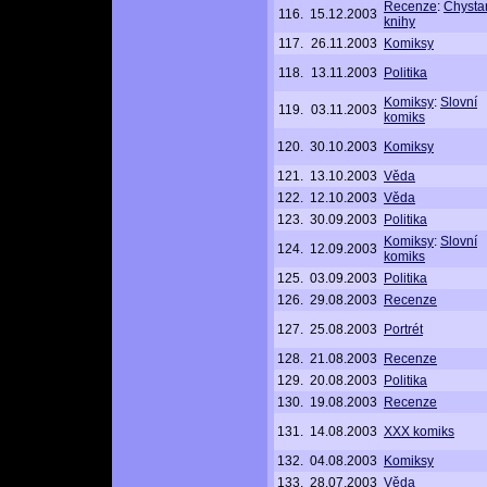
Recenze
:
Chysta
116.
15.12.2003
knihy
117.
26.11.2003
Komiksy
118.
13.11.2003
Politika
Komiksy
:
Slovní
119.
03.11.2003
komiks
120.
30.10.2003
Komiksy
121.
13.10.2003
Věda
122.
12.10.2003
Věda
123.
30.09.2003
Politika
Komiksy
:
Slovní
124.
12.09.2003
komiks
125.
03.09.2003
Politika
126.
29.08.2003
Recenze
127.
25.08.2003
Portrét
128.
21.08.2003
Recenze
129.
20.08.2003
Politika
130.
19.08.2003
Recenze
131.
14.08.2003
XXX komiks
132.
04.08.2003
Komiksy
133.
28.07.2003
Věda