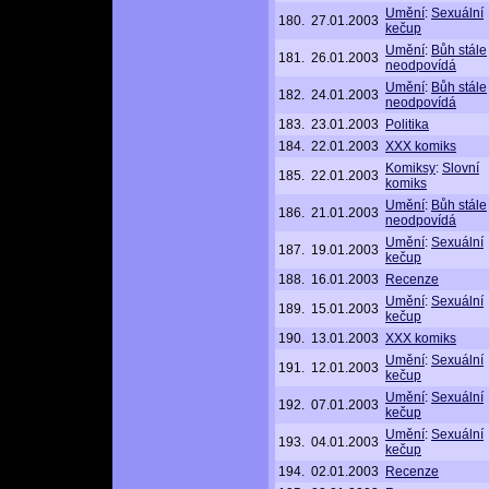
Umění
:
Sexuální
180.
27.01.2003
kečup
Umění
:
Bůh stále
181.
26.01.2003
neodpovídá
Umění
:
Bůh stále
182.
24.01.2003
neodpovídá
183.
23.01.2003
Politika
184.
22.01.2003
XXX komiks
Komiksy
:
Slovní
185.
22.01.2003
komiks
Umění
:
Bůh stále
186.
21.01.2003
neodpovídá
Umění
:
Sexuální
187.
19.01.2003
kečup
188.
16.01.2003
Recenze
Umění
:
Sexuální
189.
15.01.2003
kečup
190.
13.01.2003
XXX komiks
Umění
:
Sexuální
191.
12.01.2003
kečup
Umění
:
Sexuální
192.
07.01.2003
kečup
Umění
:
Sexuální
193.
04.01.2003
kečup
194.
02.01.2003
Recenze