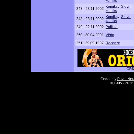
komiks
Komiksy
:
Slovní
247.
23.11.2002
komiks
Komiksy
:
Slovní
248.
23.11.2002
komiks
249.
22.11.2002
Politika
250.
30.04.2001
Věda
251.
29.09.1997
Recenze
ORI
Coded by
Pavel Ne
©
1995 - 2026 