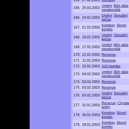
164.
27.02.2003
Komiksy
Umění
:
Bůh stále
165.
25.02.2003
neodpovídá
Umění
:
Sexuální
166.
24.02.2003
kečup
Komiksy
:
Slovní
167.
21.02.2003
komiks
Umění
:
Sexuální
168.
19.02.2003
kečup
Umění
:
Bůh stále
169.
17.02.2003
neodpovídá
170.
12.02.2003
Recenze
171.
11.02.2003
Recenze
172.
10.02.2003
XXX komiks
Umění
:
Bůh stále
173.
04.02.2003
neodpovídá
174.
03.02.2003
Recenze
175.
03.02.2003
Recenze
Umění
:
Sexuální
176.
03.02.2003
kečup
Recenze
:
Chysta
177.
31.01.2003
knihy
Komiksy
:
Slovní
178.
30.01.2003
komiks
Komiksy
:
Slovní
179.
29.01.2003
komiks