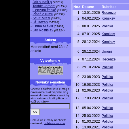
-
Jak si naši p
(92759)
-
Takhle koment
(74154)
No.:
Datum:
Rubrika:
-
Cenzura české
(67590)
1.
13.01.2026
Recenze
-
Píseň o rumu
(65252)
-
Sci-fi: Vrazi
2.
04.02.2025
Komiksy
(64634)
-
Já Tarzan
(64518)
-
China Miévill
3.
08.01.2025
Politika
(63902)
-
Jak Rostislav
(63224)
4.
07.01.2025
Komiksy
Anketa
5.
28.12.2024
Komiksy
Momentálně není žádná
anketa...
6.
28.12.2024
Umění
7.
07.12.2024
Recenze
Vytvořeno v
8.
29.10.2024
Politika
9.
23.08.2023
Politika
Novinky e-mailem
10.
19.08.2023
Politika
Chcete dostávat info e-mail s
11.
02.06.2023
Politika
novinkami? Pak vepište svůj
e-mail do formuláře a novinky
12.
17.03.2023
Politika
vám začnou chodit přímo do
vaší schránky!
13.
05.04.2022
Politika
14.
25.03.2022
Politika
Pokud už e-maily nechcete
15.
01.03.2022
Politika
dostávat,
odhlaste se zde
.
16.
13.09.2021
Politika