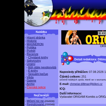
Nabídka
-
Hlavní stránka
-
Historie
-
MAGNERON
ORI
-
Politika
-
Portrét
-
Recenze
-
Chystané knihy
Detail redaktora: Ditt
-
Sekyroviny
-
Umění
-
Bůh stále neodpovídá
-
E-knihy
Naposledy přihlášen:
07.08.2026 1
-
Sexuální kečup
Článků celkem:
251
-
Věda
(včetně krátkých zpráv, které se v seznam
-
Galerie
-
Archiv
E-mail:
chmelar.dittmar@klikni.cz
-
Členská sekce
ICQ:
Další informace:
Nejčtenější
Vydavatel ORIGAMI Komiks a ORIG
-
Mlčení nic ne
(264608)
-
Registrované
(230048)