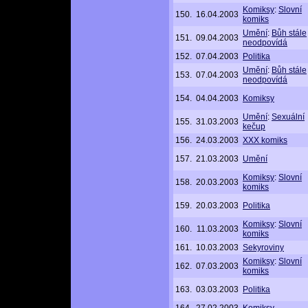
Komiksy
:
Slovní
150.
16.04.2003
komiks
Umění
:
Bůh stále
151.
09.04.2003
neodpovídá
152.
07.04.2003
Politika
Umění
:
Bůh stále
153.
07.04.2003
neodpovídá
154.
04.04.2003
Komiksy
Umění
:
Sexuální
155.
31.03.2003
kečup
156.
24.03.2003
XXX komiks
157.
21.03.2003
Umění
Komiksy
:
Slovní
158.
20.03.2003
komiks
159.
20.03.2003
Politika
Komiksy
:
Slovní
160.
11.03.2003
komiks
161.
10.03.2003
Sekyroviny
Komiksy
:
Slovní
162.
07.03.2003
komiks
163.
03.03.2003
Politika