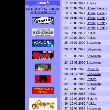
Partneři
17.
04.07.2021
Politika
18.
15.02.2021
Umění
:
E-knihy
Oficiální stránky Andrzeje
Sapkowského v ČR
19.
08.02.2021
Umění
:
E-knihy
20.
01.02.2021
Umění
:
E-knihy
21.
25.01.2021
Umění
:
E-knihy
22.
19.01.2021
Umění
:
E-knihy
23.
16.01.2021
Politika
24.
30.09.2020
Politika
25.
08.07.2020
Sekyroviny
26.
06.04.2020
Sekyroviny
27.
19.03.2020
Sekyroviny
28.
12.03.2020
Sekyroviny
29.
01.01.2020
Recenze
30.
31.12.2019
Sekyroviny
31.
12.01.2018
Politika
32.
19.08.2017
Sekyroviny
33.
19.01.2017
Umění
34.
05.08.2016
Politika
35.
12.01.2016
Historie
36.
10.01.2016
Politika
37.
02.01.2016
Sekyroviny