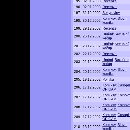
195.
02.01.2003
Recenze
196.
02.01.2003
Recenze
197.
31.12.2002
Sekyroviny
Komiksy
:
Slovní
198.
30.12.2002
komiks
199.
29.12.2002
Recenze
Umění
:
Sexuální
200.
26.12.2002
kečup
Umění
:
Sexuální
201.
23.12.2002
kečup
202.
22.12.2002
Recenze
Umění
:
Sexuální
203.
21.12.2002
kečup
Komiksy
:
Slovní
204.
20.12.2002
komiks
205.
19.12.2002
Politika
Komiksy
:
Časopi
206.
17.12.2002
ORIGAMI
Komiksy
:
Knihov
207.
17.12.2002
ORIGAMI
Komiksy
:
Knihov
208.
17.12.2002
ORIGAMI
Komiksy
:
Časopi
209.
17.12.2002
ORIGAMI
Komiksy
:
Slovní
210.
13.12.2002
komiks