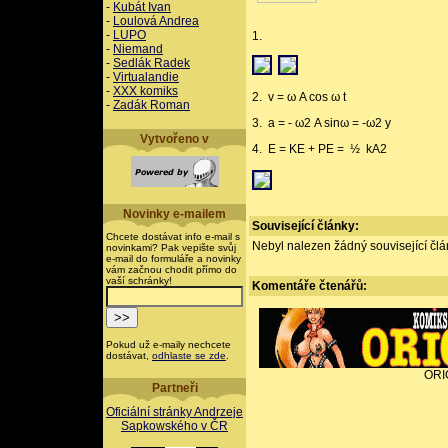
-
Kubát Ivan
-
Loulová Andrea
-
LUPO
1.
-
Niemand
-
Sedlák Radek
-
Virtualandie
-
XXX komiks
2. v = ω A cos ω t
-
Zadák Roman
3. a = - ω2 A sinω = -ω2 y
Vytvořeno v
4. E = KE + PE = ½ kA2
Novinky e-mailem
Související články:
Chcete dostávat info e-mail s
Nebyl nalezen žádný související člán
novinkami? Pak vepište svůj
e-mail do formuláře a novinky
vám začnou chodit přímo do
vaší schránky!
Komentáře
čtenářů:
Pokud už e-maily nechcete
dostávat,
odhlaste se zde
.
ORI
Partneři
Oficiální stránky Andrzeje
Sapkowského v ČR