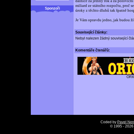
dálnice za jediný rok a za poloviční
miliard ze státního rozpočtu, proč s
Sponzoři
úroky z těchto dluhů tak špatně hos
Je Vám opravdu jedno, jak budou žít
Související články:
Nebyl nalezen žádný související člán
Komentáře
čtenářů:
ORI
Coded by
Pavel Ne
©
1995 - 2026 