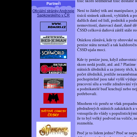
tisíc skoro sedmdesát tisíc dostane s
Partneři
Není to žádný trik ani manipulace, j
Oficiální stránky Andrzeje
Sapkowského v ČR
tisíců stránek zákonů, vyhlášek a p
dalších daní od lidí, podniků a podn
nemovitostí, darovací daně, daně děd
ČSSD celková daňová zátěž stále ros
Otázkou zůstává, kde ty obrovské su
peníze státu nestačí a tak každoroč
ČSSD ujala moci.
Kde ty peníze jsou, když zdravotnict
skoro nedá jezdit, atd. atd.? Platíme 
státních úředníků a za jistoty těch,
počet úředníků, jestliže nezaměstn
pochopitelně jsou také vyšší výdaje
pracovní sílu a vedle zdražování vý
a podnikatelé buď krachují nebo nej
potřebovali.
Mnohem víc peněz se však propadne
předražených státních zakázkách a v
vstoupila do vlády s populistickými
že to byl velký podvod na voliče, 
rozmohla.
Proč je to lidem jedno? Proč se nept