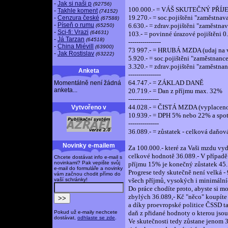
-
Jak si naši p
(92756)
100.000.- = VÁŠ SKUTEČNÝ PŘÍJEM 
-
Takhle koment
(74152)
19.270.- = soc.pojištěni "zaměstna
-
Cenzura české
(67588)
-
Píseň o rumu
6.630.- = zdrav.pojištěni "zaměstn
(65250)
-
Sci-fi: Vrazi
(64631)
103.- = povinné úrazové pojištěni 
-
Já Tarzan
(64518)
----------------
-
China Miévill
(63900)
73 997.- = HRUBÁ MZDA (udaj na v
-
Jak Rostislav
(63222)
5.920.- = soc.pojištěni "zaměstnan
3.320.- = zdrav.pojištěni "zaměstn
Anketa
----------------
64.747.- = ZÁKLAD DANĚ
Momentálně není žádná
anketa...
20.719.- = Dan z příjmu max. 32%
---------------
44.028.- = ČISTÁ MZDA (vyplaceno
Vytvořeno v
10.939.- = DPH 5% nebo 22% a spot
---------------
36.089.- = zůstatek - celková daňo
Novinky e-mailem
Za 100.000.- které za Vaši mzdu vy
celkové hodnotě 36.089.- V případě
Chcete dostávat info e-mail s
novinkami? Pak vepište svůj
příjmu 15% je konečný zůstatek 45.
e-mail do formuláře a novinky
Progrese tedy skutečně není velká - 
vám začnou chodit přímo do
vaší schránky!
všech příjmů, vysokých i minimálníc
Do práce chodíte proto, abyste si m
zbylých 36.089,- Kč "něco" koupíte
a díky proevropské politice ČSSD ta
Pokud už e-maily nechcete
daň z přidané hodnoty o kterou jso
dostávat,
odhlaste se zde
.
Ve skutečnosti tedy zůstane jenom 