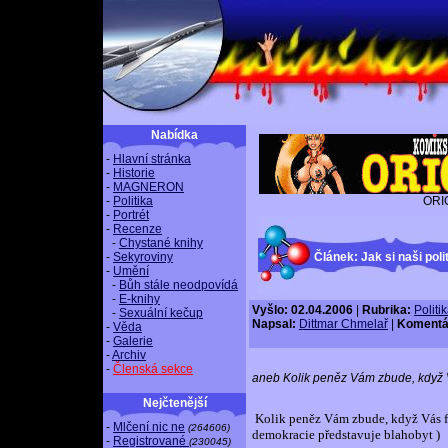
Nabídka
-
Hlavní stránka
-
Historie
-
MAGNERON
-
Politika
ORI
-
Portrét
-
Recenze
-
Chystané knihy
-
Sekyroviny
Článek: Jak si naši poli
-
Umění
-
Bůh stále neodpovídá
-
E-knihy
Vyšlo: 02.04.2006
|
Rubrika:
Politi
-
Sexuální kečup
Napsal:
Dittmar Chmelař
|
Komentá
-
Věda
-
Galerie
-
Archiv
-
Členská sekce
aneb Kolik peněz Vám zbude, když 
Nejčtenější
Kolik peněz Vám zbude, když Vás f
-
Mlčení nic ne
(264606)
demokracie představuje blahobyt )
-
Registrované
(230045)