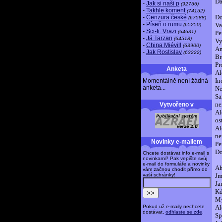
Da
-
Jak si naši p
(92756)
-
Takhle koment
(74152)
Do
-
Cenzura české
(67588)
-
Píseň o rumu
Va
(65250)
-
Sci-fi: Vrazi
(64631)
Pe
-
Já Tarzan
(64518)
Vy
-
China Miévill
(63900)
An
-
Jak Rostislav
(63222)
Br
Pr
Anketa
Al
In
Momentálně není žádná
anketa...
Ne
Sa
ne
Vytvořeno v
Al
os
Al
ne
Novinky e-mailem
Pe
Do
Chcete dostávat info e-mail s
novinkami? Pak vepište svůj
e-mail do formuláře a novinky
Ah
vám začnou chodit přímo do
vaší schránky!
Jm
Ja
Kd
My
Pokud už e-maily nechcete
Al
dostávat,
odhlaste se zde
.
Sp