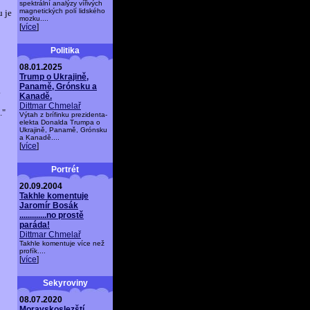
spektrální analýzy vířivých
magnetických polí lidského
u je
mozku....
[
více
]
Politika
08.01.2025
Trump o Ukrajině,
Panamě, Grónsku a
.
Kanadě.
Dittmar Chmelař
."
Výtah z brífinku prezidenta-
elekta Donalda Trumpa o
Ukrajině, Panamě, Grónsku
a Kanadě....
[
více
]
Portrét
20.09.2004
Takhle komentuje
Jaromír Bosák
.............no prostě
paráda!
Dittmar Chmelař
Takhle komentuje více než
profík....
[
více
]
Sekyroviny
08.07.2020
Moravskoslezští