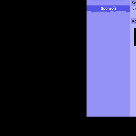
So
Sponzoři
Ne
K