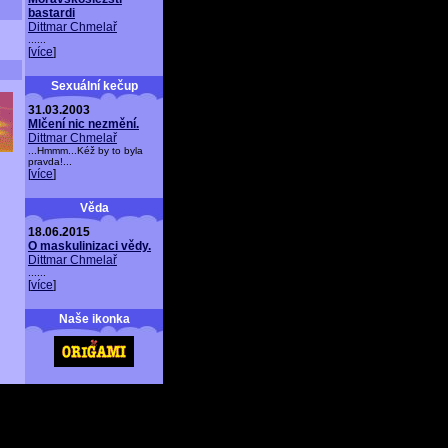
bastardi
Dittmar Chmelař
......
[
více
]
Sexuální kečup
31.03.2003
Mlčení nic nezmění.
Dittmar Chmelař
...Hmmm...Kéž by to byla
pravda!...
[
více
]
Věda
18.06.2015
O maskulinizaci vědy.
Dittmar Chmelař
......
[
více
]
Naše ikonka