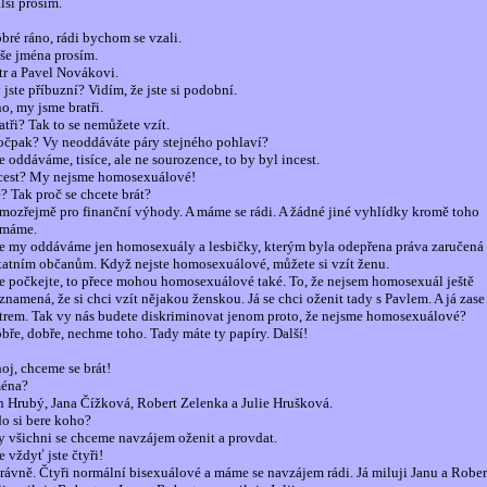
lší prosím.
bré ráno, rádi bychom se vzali.
še jména prosím.
tr a Pavel Novákovi.
 jste příbuzní? Vidím, že jste si podobní.
o, my jsme bratři.
atři? Tak to se nemůžete vzít.
očpak? Vy neoddáváte páry stejného pohlaví?
e oddáváme, tisíce, ale ne sourozence, to by byl incest.
cest? My nejsme homosexuálové!
? Tak proč se chcete brát?
mozřejmě pro finanční výhody. A máme se rádi. A žádné jiné vyhlídky kromě toho
máme.
e my oddáváme jen homosexuály a lesbičky, kterým byla odepřena práva zaručená
tatním občanům. Když nejste homosexuálové, můžete si vzít ženu.
e počkejte, to přece mohou homosexuálové také. To, že nejsem homosexuál ještě
znamená, že si chci vzít nějakou ženskou. Já se chci oženit tady s Pavlem. A já zase
trem. Tak vy nás budete diskriminovat jenom proto, že nejsme homosexuálové?
bře, dobře, nechme toho. Tady máte ty papíry. Další!
oj, chceme se brát!
éna?
n Hrubý, Jana Čížková, Robert Zelenka a Julie Hrušková.
o si bere koho?
 všichni se chceme navzájem oženit a provdat.
e vždyť jste čtyři!
rávně. Čtyři normální bisexuálové a máme se navzájem rádi. Já miluji Janu a Rober