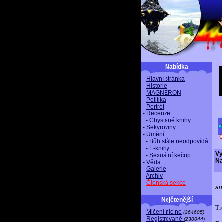
Nabídka
-
Hlavní stránka
-
Historie
-
MAGNERON
-
Politika
-
Portrét
-
Recenze
-
Chystané knihy
-
Sekyroviny
-
Umění
-
Bůh stále neodpovídá
-
E-knihy
Vy
-
Sexuální kečup
Na
-
Věda
-
Galerie
-
Archiv
-
Členská sekce
an
Nejčtenější
Tr
-
Mlčení nic ne
(264605)
-
Registrované
(230044)