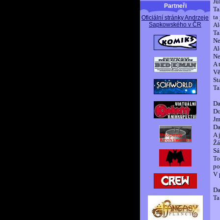
Ju
Partneři
Ta
ta
Oficiální stránky Andrzeje
Sapkowského v ČR
Al
Ta
Ne
Al
Ne
A 
Vě
St
Ta
Da
Do
Jm
Da
A 
Žá
Sá
To
po
V 
Da
Ta