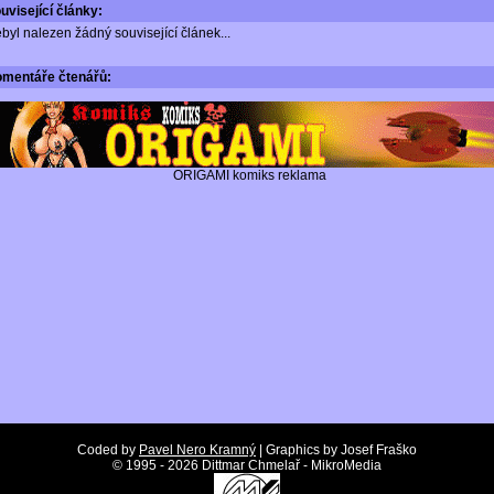
uvisející články:
byl nalezen žádný související článek...
omentáře
čtenářů:
ORIGAMI komiks reklama
Coded by
Pavel Nero Kramný
| Graphics by Josef Fraško
©
1995 - 2026 Dittmar Chmelař - MikroMedia