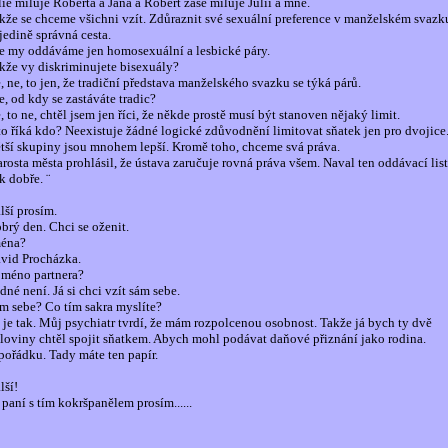
lie miluje Roberta a Jana a Robert zase miluje Julii a mne.
kže se chceme všichni vzít. Zdůraznit své sexuální preference v manželském svazk
 jedině správná cesta.
e my oddáváme jen homosexuální a lesbické páry.
kže vy diskriminujete bisexuály?
, ne, to jen, že tradiční představa manželského svazku se týká párů.
e, od kdy se zastáváte tradic?
, to ne, chtěl jsem jen říci, že někde prostě musí být stanoven nějaký limit.
to říká kdo? Neexistuje žádné logické zdůvodnění limitovat sňatek jen pro dvojice
tší skupiny jsou mnohem lepší. Kromě toho, chceme svá práva.
arosta města prohlásil, že ústava zaručuje rovná práva všem. Naval ten oddávací list
k dobře. ¨
lší prosím.
brý den. Chci se oženit.
éna?
vid Procházka.
jméno partnera?
dné není. Já si chci vzít sám sebe.
m sebe? Co tím sakra myslíte?
 je tak. Můj psychiatr tvrdí, že mám rozpolcenou osobnost. Takže já bych ty dvě
loviny chtěl spojit sňatkem. Abych mohl podávat daňové přiznání jako rodina.
pořádku. Tady máte ten papír.
lší!
 paní s tím kokršpanělem prosím......