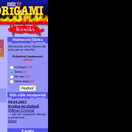
Hodnocení článku
Ohodnoťte tento článek dle
toho jak se vám líbí.
Průměrné hodnocení:
--dobrý--
Vynikající
(5)
Dobrý
(3)
Nic moc
(1)
Velmi slabý
(0)
Bůh stále neodpovídá
09.04.2003
Krajina po záplavě
Dittmar Chmelař
... má své nesporné výhody
a přednosti!...
[
více
]
E-knihy