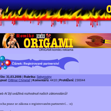
ORIGAMI komiks reklama
Článek: Registrované partnerství
šlo: 31.03.2006
|
Rubrika:
Sekyroviny
psal:
Dittmar Chmelař
|
Komentářů:
4410 |
Prohlížení:
230044
eb Ať žijí uvážlivá rozhodnutí našich zákonodárců!
ocha praxe ze zákona o registrovaném partnerství... :o)