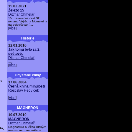
15.02.2021
Železo 15
Dittmar Chmelař
15., závěrečná část SF
románu Vojtěcha Mornsteina
na pokračování....
[
více
]
Historie
12.01.2016
Jak tomu bylo za 2.
světové.
Dittmar Chmelař
......
[
více
]
Chystané knihy
 s
17.06.2004
Černá kniha minulosti
Rostislav Hedvíček
......
[
více
]
MAGNERON
10.07.2010
MAGNERON
Dittmar Chmelař
Diagnostika a léčba lidských
ta,
onemocnění na základě