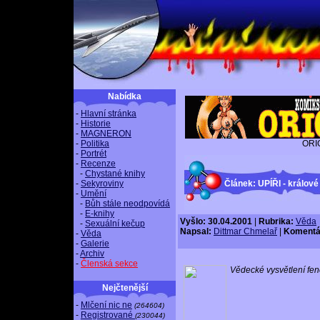
Nabídka
-
Hlavní stránka
-
Historie
-
MAGNERON
-
Politika
ORI
-
Portrét
-
Recenze
-
Chystané knihy
-
Sekyroviny
Článek: UPÍŘI - králové
-
Umění
-
Bůh stále neodpovídá
-
E-knihy
Vyšlo: 30.04.2001
|
Rubrika:
Věda
-
Sexuální kečup
Napsal:
Dittmar Chmelař
|
Komentá
-
Věda
-
Galerie
-
Archiv
-
Členská sekce
Vědecké vysvětlení f
Nejčtenější
-
Mlčení nic ne
(264604)
-
Registrované
(230044)