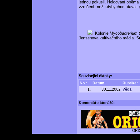
jednou pokusil. Holdování oběma
vzrušení, než kdybychom dávali p
Kolonie
Mycobacterium t
Jensenova kultivačního média. S
Související články:
No.:
Datum:
Rubrika:
1.
30.11.2002
Věda
Komentáře
čtenářů:
ORI