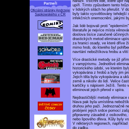
narazil. Všichni lidé, které upír 
Partneři
upíři. Tímto způsobem tento hrůzo
v lidských silách ho přerušit. V 
Oficiální stránky Andrzeje
byly takto vysvětlovány tehdejší
Sapkowského v ČR
infekčních onemocnění, jakými by
Jak lidé bojovali proti "epidemi
literatuře je nejvíce místa věnov
doslova tisíce zaručeně účinných
drastických metod eliminace upí
za hranici osady, ve které dříve 
mimo hrob, do kterého byl pohřbe
navrtání nebožtíkova hrobu a vlit
Více drastické metody se již pří
z vampýrismu. Jednotlivé eliminač
historického údobí, ve kterém byl
vykopávána z hrobů a byly jim pr
Jejich těla byla vykopávána a ukl
země a nikoliv do lidí. Velice ča
kartičky s nápisem Ježíš. Tento 
eliminovat jejich přerod v upíra.
Nejdrastičtější metody eliminace u
hlava pak byla umístěna nebožtí
druhou jeho paži. Jednoznačně ne
probíjení jejich srdce pomocí zaš
připraveny zásadně z osikového, 
nebo lipového dřeva. Kůly byly vr
V některých regionech, například
do zadku.