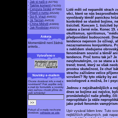
-
Jak si naši p
(92756)
-
Takhle koment
(74150)
-
Cenzura české
Lidé měli od nepaměti strach z
(67588)
-
Píseň o rumu
(65249)
věci, které se nás bezprostřed
-
Sci-fi: Vrazi
(64631)
vyvolávaly téměř panickou hrů
-
Já Tarzan
(64518)
konkrétně se vlastně bojíme, 
-
China Miévill
(63899)
tisíciletí. Koncem 1. tisíciletí
-
Jak Rostislav
(63221)
satana a černé mše. Konec 19. 
okultismus, spiritismus, "méd
Anketa
předpovídání budoucnosti. Dne
tendence nejenom že ožívají, al
Momentálně není žádná
nezaznamenou konjunkturu. Poz
anketa...
s neklidem sledujeme obrovský 
fenoménem souvisí a téměř ani
Vytvořeno v
tendence. Proč tomu tak je? J
nevyhnutelným, co se stane a 
trend; trend, který se však neo
prostou skutečnost, že chuť bát
strachu zažíváme velice příje
Novinky e-mailem
vzrušení? Ny tyto otázky by as
sociologové a možná, že i psych
Chcete dostávat info e-mail s
novinkami? Pak vepište svůj
e-mail do formuláře a novinky
Jednou z nejzáhadnějších a nejt
vám začnou chodit přímo do
dnes se bojíme asi nejvíce, byl
vaší schránky!
pronásledující naše předky, čil
neproplétalo (a stále neproplétá
jako právě fenomén vampýrism
Pokud už e-maily nechcete
Upír vysával lidem krev. Tuto sv
dostávat,
odhlaste se zde
.
nejbližších příbuzných, pak napa