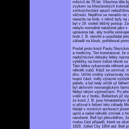
měsíců do 70 let. Všechna těla by
zvykem na křesťanských koloniáln
zmrtvýchvstání opustí nebožtíko
věčnost. Nejdříve se nenašlo nic
narazila na hrob, v němž byly na z
byl v 19. století běžný postup. Za
nebylo normálně natažené jako v 
upravena tak, aby tvořila seskup
hrob J. B. otevřel a uspořádal jeh
záhadě na kloub, potřeboval pom
Poslal proto kosti Paulu Slezicko
a medicíny. Ten konstatoval, že o 
nadočnicové oblouky lebky nazna
výběžky na horní čelisti těsně z
Tato lebka vykazovala některé pa
několik zubů. Když se usmíval, m
díru. Určité změny vykazovaly rov
trupní části, měly výrazné výrůstk
páteře, a byl tedy určitě už běhe
byl aktivním novoanglickým farmá
Nebyl nikým výjimečným. Po jeho s
vrátil se z hrobu. Bellantoni již
že kosti J. B. jsou hmatatelným d
si přizval k řešení této záhady Mi
hledal v místních archivech píse
upírů a našel několik zmínek o hr
narušené. Bell byl přesvědčen, ž
malou část případů, které se sk
1829, Julliet City 1854 atd. Bell