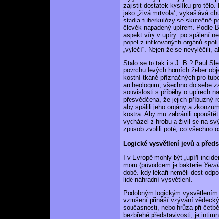
zajistit dostatek kyslíku pro tě
jako „živá mrtvola“, vykašlává c
stadia tuberkulózy se skutečně p
člověk napadený upírem. Podle Bel
aspekt víry v upíry: po spálení n
popel z infikovaných orgánů spolu
„vyléčí“. Nejen že se nevyléčili, 
Stalo se to tak i s J. B.? Paul Sl
povrchu levých horních žeber obj
kostní tkáně příznačných pro tub
archeologům, všechno do sebe za
souvislosti s příběhy o upírech n
přesvědčena, že jejich příbuzný ro
aby spálili jeho orgány a zkonzumo
kostra. Aby mu zabránili opouštět 
vycházel z hrobu a živil se na svýc
způsob zvolili poté, co všechno os
Logické vysvětlení jevů a předs
I v Evropě mohly být „upíří incid
moru (původcem je bakterie
Yersi
době, kdy lékaři neměli dost odpov
lidé náhradní vysvětlení.
Podobným logickým vysvětlením k
vzrušení přináší vzývání vědecký
současnosti, nebo hrůza při četb
bezbřehé představivosti, je intim