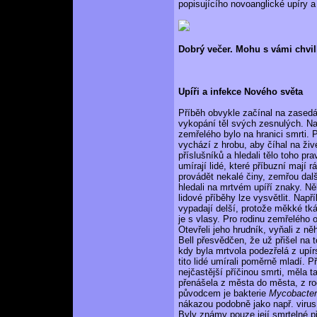
popisujícího novoanglické upíry a z
Dobrý večer. Mohu s vámi chvil
Upíři a infekce Nového světa
Příběh obvykle začínal na zasedán
vykopání těl svých zesnulých. Na
zemřelého bylo na hranici smrti. P
vychází z hrobu, aby číhal na živ
příslušníků a hledali tělo toho pra
umírají lidé, které příbuzní mají 
provádět nekalé činy, zemřou další
hledali na mrtvém upíří znaky. Něk
lidové příběhy lze vysvětlit. Např
vypadají delší, protože měkké tk
je s vlasy. Pro rodinu zemřelého 
Otevřeli jeho hrudník, vyňali z něh
Bell přesvědčen, že už přišel na 
kdy byla mrtvola podezřelá z upír
tito lidé umírali poměrně mladí. 
nejčastější příčinou smrti, měla
přenášela z města do města, z rod
původcem je bakterie
Mycobacter
nákazou podobně jako např. virus 
Byly známy pouze její smrtelné př