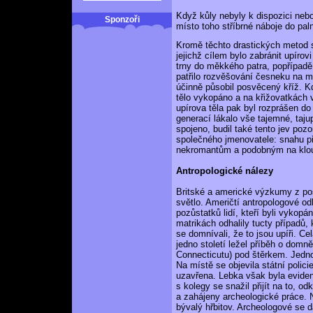
Když kůly nebyly k dispozici neb
Sponzoři
místo toho stříbrné náboje do pal
Kromě těchto drastických metod s
jejichž cílem bylo zabránit upírov
trny do měkkého patra, popřípadě
patřilo rozvěšování česneku na m
účinně působil posvěcený kříž. K
tělo vykopáno a na křižovatkách 
upírova těla pak byl rozprášen d
generací lákalo vše tajemné, taj
spojeno, budil také tento jev poz
společného jmenovatele: snahu př
nekromantům a podobným na klo
Antropologické nálezy
Britské a americké výzkumy z po
světlo. Američtí antropologové odh
pozůstatků lidí, kteří byli vykop
matrikách odhalily tucty případů,
se domnívali, že to jsou upíři. C
jedno století ležel příběh o domn
Connecticutu) pod štěrkem. Jednoh
Na místě se objevila státní polic
uzavřena. Lebka však byla evident
s kolegy se snažil přijít na to, 
a zahájeny archeologické práce. 
bývalý hřbitov. Archeologové se da