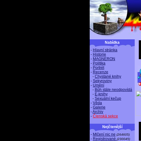
Nabídka
-
Hlavní stránka
-
Historie
-
MAGNERON
-
Politika
-
Portrét
-
Recenze
-
Chystané knihy
-
Sekyroviny
-
Umění
-
Bůh stále neodpovídá
-
E-knihy
-
Sexuální kečup
-
Věda
-
Galerie
-
Archiv
-
Členská sekce
Nejčtenější
-
Mlčení nic ne
(264605)
-
Registrované
(230045)