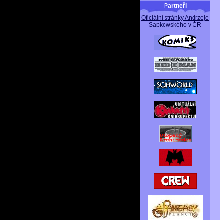
Partneři
Oficiální stránky Andrzeje
Sapkowského v ČR