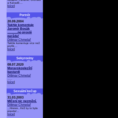
a Kanadě....
[
více
]
Portrét
20.09.2004
Takhle komentuje
Jaromír Bosák
.............no prostě
paráda!
Dittmar Chmelař
Takhle komentuje více než
profík....
[
více
]
Sekyroviny
08.07.2020
Moravskoslezští
bastardi
Dittmar Chmelař
......
[
více
]
Sexuální kečup
31.03.2003
Mlčení nic nezmění.
Dittmar Chmelař
...Hmmm...Kéž by to byla
pravda!...
[
více
]