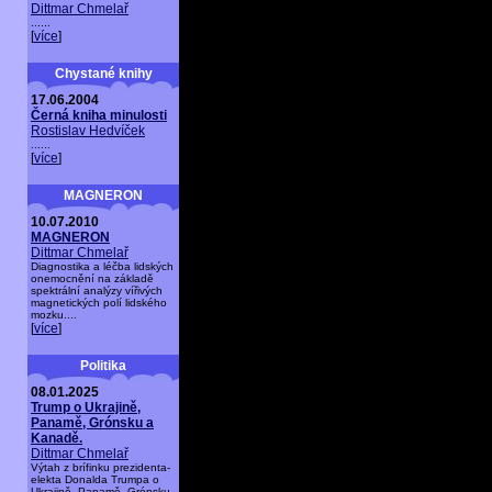
Dittmar Chmelař
......
[
více
]
Chystané knihy
17.06.2004
Černá kniha minulosti
Rostislav Hedvíček
......
[
více
]
MAGNERON
10.07.2010
MAGNERON
Dittmar Chmelař
Diagnostika a léčba lidských
onemocnění na základě
spektrální analýzy vířivých
magnetických polí lidského
mozku....
[
více
]
Politika
08.01.2025
Trump o Ukrajině,
Panamě, Grónsku a
Kanadě.
Dittmar Chmelař
Výtah z brífinku prezidenta-
elekta Donalda Trumpa o
Ukrajině, Panamě, Grónsku