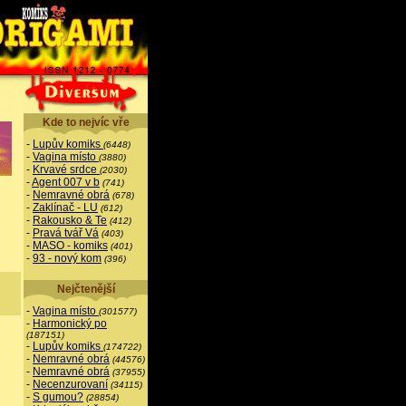
Kde to nejvíc vře
-
Lupův komiks
(6448)
-
Vagina místo
(3880)
-
Krvavé srdce
(2030)
-
Agent 007 v b
(741)
-
Nemravné obrá
(678)
-
Zaklínač - LU
(612)
-
Rakousko & Te
(412)
-
Pravá tvář Vá
(403)
-
MASO - komiks
(401)
-
93 - nový kom
(396)
Nejčtenější
-
Vagina místo
(301577)
-
Harmonický po
(187151)
-
Lupův komiks
(174722)
-
Nemravné obrá
(44576)
-
Nemravné obrá
(37955)
-
Necenzurovaní
(34115)
-
S gumou?
(28854)