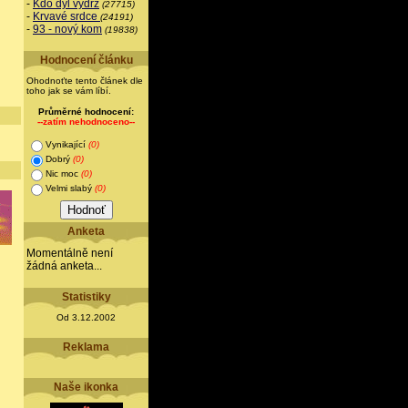
-
Kdo dýl vydrž
(27715)
-
Krvavé srdce
(24191)
-
93 - nový kom
(19838)
Hodnocení článku
Ohodnoťte tento článek dle
toho jak se vám líbí.
Průměrné hodnocení:
--zatím nehodnoceno--
Vynikající
(0)
Dobrý
(0)
Nic moc
(0)
Velmi slabý
(0)
Anketa
Momentálně není
žádná anketa...
Statistiky
Od 3.12.2002
Reklama
Naše ikonka