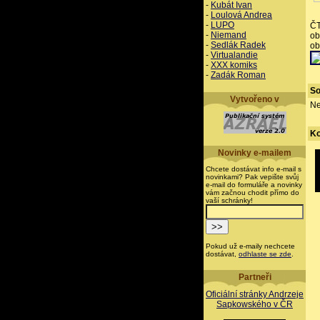
-
Kubát Ivan
-
Loulová Andrea
-
LUPO
ČT
-
Niemand
ob
-
Sedlák Radek
ob
-
Virtualandie
-
XXX komiks
-
Zadák Roman
So
Vytvořeno v
Ne
K
Novinky e-mailem
Chcete dostávat info e-mail s
novinkami? Pak vepište svůj
e-mail do formuláře a novinky
vám začnou chodit přímo do
vaší schránky!
Pokud už e-maily nechcete
dostávat,
odhlaste se zde
.
Partneři
Oficiální stránky Andrzeje
Sapkowského v ČR