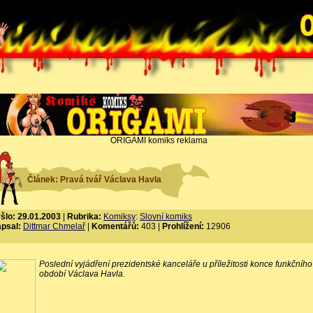
ORIGAMI komiks reklama
Článek: Pravá tvář Václava Havla
šlo: 29.01.2003
|
Rubrika:
Komiksy
:
Slovní komiks
psal:
Dittmar Chmelař
|
Komentářů:
403 |
Prohlížení:
12906
Poslední vyjádření prezidentské kanceláře u příležitosti konce funkčního
období Václava Havla.