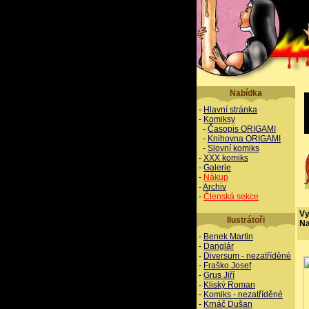
Nabídka
-
Hlavní stránka
-
Komiksy
-
Časopis ORIGAMI
-
Knihovna ORIGAMI
-
Slovní komiks
-
XXX komiks
-
Galerie
-
Nákup
-
Archiv
-
Členská sekce
Vy
Ilustrátoři
Na
-
Benek Martin
-
Danglár
-
Diversum - nezatříděné
-
Fraško Josef
-
Grus Jiří
-
Kliský Roman
-
Komiks - nezatříděné
-
Krnáč Dušan