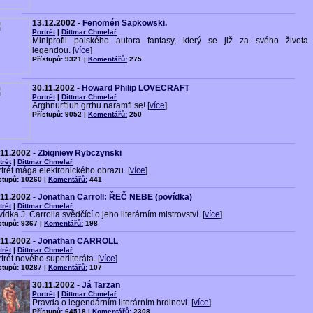
13.12.2002 -
Fenomén Sapkowski.
Portrét
|
Dittmar Chmelař
Miniprofil polského autora fantasy, který se již za svého života 
legendou. [
více
]
Přístupů: 9321 |
Komentářů:
275
30.11.2002 -
Howard Philip LOVECRAFT
Portrét
|
Dittmar Chmelař
Arghnurftluh grrhu naramfl se! [
více
]
Přístupů: 9052 |
Komentářů:
250
.11.2002 -
Zbigniew Rybczynski
trét
|
Dittmar Chmelař
trét mága elektronického obrazu. [
více
]
stupů: 10260 |
Komentářů:
441
.11.2002 -
Jonathan Carroll: ŘEČ NEBE (povídka)
trét
|
Dittmar Chmelař
ídka J. Carrolla svědčící o jeho literárním mistrovství. [
více
]
stupů: 9367 |
Komentářů:
198
.11.2002 -
Jonathan CARROLL
trét
|
Dittmar Chmelař
trét nového superliteráta. [
více
]
stupů: 10287 |
Komentářů:
107
30.11.2002 -
Já Tarzan
Portrét
|
Dittmar Chmelař
Pravda o legendárním literárním hrdinovi. [
více
]
Přístupů: 64518 |
Komentářů:
2308