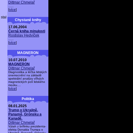
Dittmar Chmelař
......
[
více
]
stal
Chystané knihy
17.06.2004
Černá kniha minulosti
Rostislav Hedvíček
......
[
více
]
MAGNERON
10.07.2010
MAGNERON
Dittmar Chmelař
Diagnostika a léčba lidských
onemocnění na základě
spektrální analýzy vířivých
magnetických polí lidského
mozku....
[
více
]
Politika
08.01.2025
Trump o Ukrajině,
Panamě, Grónsku a
Kanadě.
Dittmar Chmelař
Výtah z brífinku prezidenta-
elekta Donalda Trumpa o
Ukrajině, Panamě, Grónsku