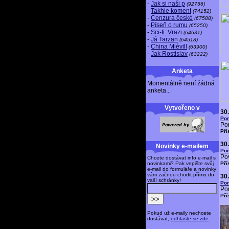
-
Jak si naši p
(92756)
-
Takhle koment
(74152)
-
Cenzura české
(67588)
-
Píseň o rumu
(65250)
-
Sci-fi: Vrazi
(64631)
-
Já Tarzan
(64518)
-
China Miévill
(63900)
-
Jak Rostislav
(63222)
Anketa
Momentálně není žádná
anketa...
Vytvořeno v
30
Por
Por
Pří
30
Novinky e-mailem
Por
Pov
Chcete dostávat info e-mail s
novinkami? Pak vepište svůj
Pří
e-mail do formuláře a novinky
vám začnou chodit přímo do
30
vaší schránky!
Por
Por
Pří
Pokud už e-maily nechcete
dostávat,
odhlaste se zde
.