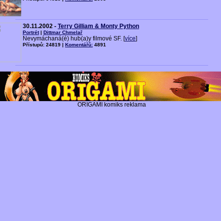
30.11.2002 -
Terry Gilliam & Monty Python
Portrét
|
Dittmar Chmelař
Nevymáchaná(é) hub(a)y filmové SF. [
více
]
Přístupů: 24819 |
Komentářů:
4891
ORIGAMI komiks reklama