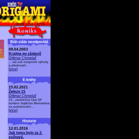
Bůh stále neodpovídá
09.04.2003
Krajina po záplavě
Dittmar Chmelař
... má své nesporné výhody
a přednosti!...
[
více
]
E-knihy
15.02.2021
!
Železo 15
Dittmar Chmelař
15., závěrečná část SF
románu Vojtěcha Mornsteina
na pokračování....
[
více
]
Historie
12.01.2016
Jak tomu bylo za 2.
světové.