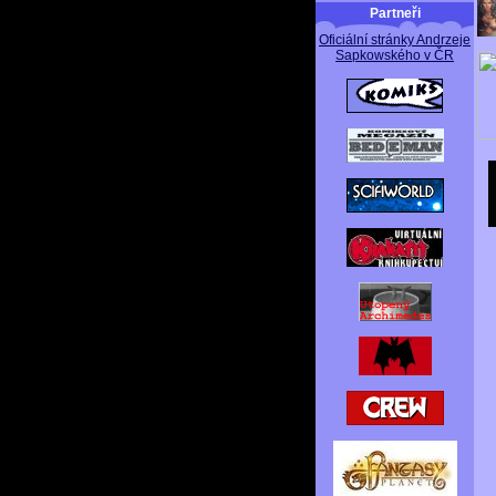
Partneři
Oficiální stránky Andrzeje
Sapkowského v ČR