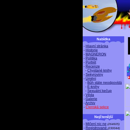
Nabídka
-
Hlavní stránka
-
Historie
-
MAGNERON
-
Politika
-
Portrét
-
Recenze
-
Chystané knihy
-
Sekyroviny
-
Umění
-
Bůh stále neodpovídá
-
E-knihy
-
Sexuální kečup
-
Věda
-
Galerie
-
Archiv
-
Členská sekce
Nejčtenější
-
Mlčení nic ne
(264605)
-
Registrované
(230044)