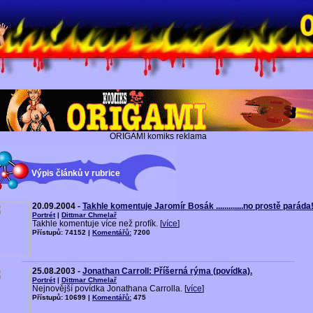
ORIGAMI komiks reklama
Výpis článků v rubrice
20.09.2004 -
Takhle komentuje Jaromír Bosák .............no prostě paráda
Portrét
|
Dittmar Chmelař
Takhle komentuje více než profík. [
více
]
Přístupů: 74152 |
Komentářů:
7200
25.08.2003 -
Jonathan Carroll: Příšerná rýma (povídka).
Portrét
|
Dittmar Chmelař
Nejnovější povídka Jonathana Carrolla. [
více
]
Přístupů: 10699 |
Komentářů:
475