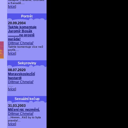
a Kanadě....
[
více
]
Portrét
20.09.2004
Takhle komentuje
Jaromír Bosák
.............no prostě
paráda!
Dittmar Chmelař
Takhle komentuje více než
profík....
[
více
]
Sekyroviny
08.07.2020
Moravskoslezští
bastardi
Dittmar Chmelař
......
[
více
]
Sexuální kečup
31.03.2003
Mlčení nic nezmění.
Dittmar Chmelař
...Hmmm...Kéž by to byla
pravda!...
[
více
]