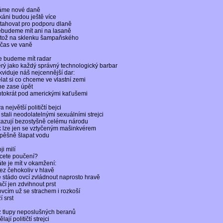
me nové daně
káni budou ještě více
tahovat pro podporu dlaně
budeme mít ani na lasaně
tož na sklenku šampaňského
čas ve vaně
e budeme mít radar
erý jako každý správný technologický barbar
ikviduje náš nejcennější dar:
lat si co chceme ve vlastní zemi
ne zase úpět
ntokrát pod americkými kaťušemi
a největší političtí bejci
 stali neodolatelnými sexuálními strejci
azují bezostyšně celému národu
k lze jen se vztyčeným mašinkvérem
pěšně šlapat vodu
ji milí
cete poučení?
te
je mít v okamžení:
bez čehokoliv v hlavě
e stádo ovcí zvládnout naprosto hravě
ačí jen zdvihnout prst
ovcím už se strachem i rozkoší
í srst
z tlupy neposlušných beranů
lají političtí strejci