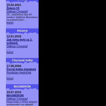
15.02.2021
Železo 15
Dittmar Chmelař
15., závěrečná část SF
románu Vojtěcha Mornsteina
na pokračování....
[
více
]
Historie
12.01.2016
Jak tomu bylo za 2.
světové.
Dittmar Chmelař
......
[
více
]
Chystané knihy
17.06.2004
Černá kniha minulosti
Rostislav Hedvíček
......
[
více
]
MAGNERON
10.07.2010
MAGNERON
Dittmar Chmelař
Diagnostika a léčba lidských
onemocnění na základě