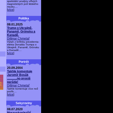
spektrální analýzy vířivých
magnetických polí lidského
mozku....
[
více
]
Politika
08.01.2025
Trump o Ukrajině,
Panamě, Grónsku a
Kanadě.
Dittmar Chmelař
Výtah z brífinku prezidenta-
elekta Donalda Trumpa o
Ukrajině, Panamě, Grónsku
a Kanadě....
[
více
]
Portrét
20.09.2004
Takhle komentuje
Jaromír Bosák
.............no prostě
paráda!
Dittmar Chmelař
Takhle komentuje více než
profík....
[
více
]
Sekyroviny
08.07.2020
Moravskoslezští