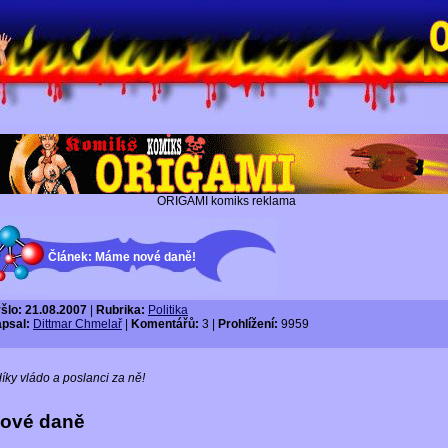
ORIGAMI komiks reklama
Článek: Máme nové daně!
šlo: 21.08.2007
|
Rubrika:
Politika
psal:
Dittmar Chmelař
|
Komentářů:
3 |
Prohlížení:
9959
.díky vládo a poslanci za ně!
ové daně