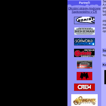
Se
Partneři
A 
př
Oficiální stránky Andrzeje
tu
Sapkowského v ČR
ud
Př
na
po
op
So
Ne
K