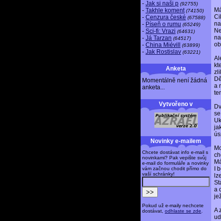
-
Jak si naši p
(92755)
Má
-
Takhle koment
(74150)
Ci
-
Cenzura české
(67588)
na
-
Píseň o rumu
(65249)
Ne
-
Sci-fi: Vrazi
(64631)
na
-
Já Tarzan
(64517)
ob
-
China Miévill
(63899)
-
Jak Rostislav
(63221)
Al
kt
Anketa
zl
Dě
Momentálně není žádná
a 
anketa...
te
Vytvořeno v
Dv
se
Uk
ja
ús
Novinky e-mailem
Mo
Chcete dostávat info e-mail s
ch
novinkami? Pak vepište svůj
Má
e-mail do formuláře a novinky
I 
vám začnou chodit přímo do
vaší schránky!
lz
St
a 
jež
Pokud už e-maily nechcete
A 
dostávat,
odhlaste se zde
.
udě