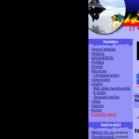
Nabídka
-
Hlavní stránka
-
Historie
-
MAGNERON
-
Politika
-
Portrét
-
Recenze
-
Chystané knihy
-
Sekyroviny
-
Umění
-
Bůh stále neodpovídá
-
E-knihy
Vy
-
Sexuální kečup
Na
-
Věda
-
Galerie
-
Archiv
-
Členská sekce
..
Nejčtenější
N
-
Mlčení nic ne
(264603)
-
Registrované
(230043)