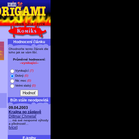
Hodnocení článku
Ohodnoťte tento článek dle
toho jak se vám líbí.
Průměrné hodnocení:
--vynikající--
Vynikající
(7)
Dobrý
(0)
Nic moc
(0)
Velmi slabý
(0)
Bůh stále neodpovídá
09.04.2003
Krajina po záplavě
Dittmar Chmelař
... má své nesporné výhody
a přednosti!...
[
více
]
E-knihy