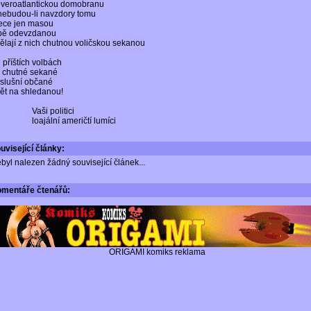
veroatlantickou domobranu
nebudou-li navzdory tomu
ece jen masou
pě odevzdanou
ělají z nich chutnou voličskou sekanou
i příštích volbách
 chutné sekané
slušní občané
ět na shledanou!
Vaši politici
loajální američtí lumíci
uvisející články:
byl nalezen žádný související článek...
omentáře
čtenářů:
ORIGAMI komiks reklama