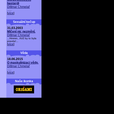
bastardi
Dittmar Chmelař
......
[
více
]
Sexuální kečup
31.03.2003
Mlčení nic nezmění.
Dittmar Chmelař
...Hmmm...Kéž by to byla
pravda!...
[
více
]
Věda
18.06.2015
O maskulinizaci vědy.
Dittmar Chmelař
......
[
více
]
Naše ikonka