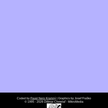
Coded by
Pavel Nero Kramný
| Graphics by Josef Fraško
©
1995 - 2026 Dittmar Chmelař - MikroMedia