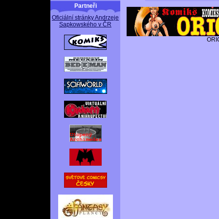
Partneři
Oficiální stránky Andrzeje
Sapkowského v ČR
ORI