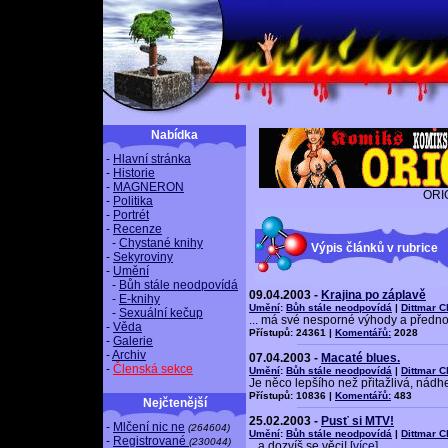
Nabídka
-
Hlavní stránka
-
Historie
-
MAGNERON
ORI
-
Politika
-
Portrét
-
Recenze
-
Chystané knihy
Výpis článků v rubrice
-
Sekyroviny
-
Umění
-
Bůh stále neodpovídá
09.04.2003 -
Krajina po záplavě
-
E-knihy
Umění
:
Bůh stále neodpovídá
|
Dittmar 
-
Sexuální kečup
... má své nesporné výhody a přednos
-
Věda
Přístupů: 24361 |
Komentářů:
2028
-
Galerie
-
Archiv
07.04.2003 -
Macaté blues.
-
Členská sekce
Umění
:
Bůh stále neodpovídá
|
Dittmar 
Je něco lepšího než přitažlivá, nádh
Přístupů: 10836 |
Komentářů:
483
Nejčtenější
25.02.2003 -
Pusť si MTV!
-
Mlčení nic ne
(264604)
Umění
:
Bůh stále neodpovídá
|
Dittmar 
-
Registrované
(230044)
...a dozvíš se věci! [
více
]