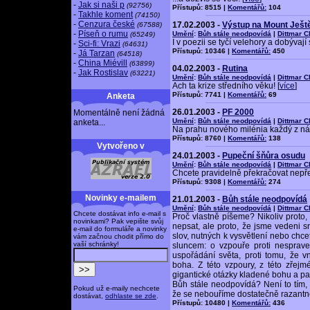
-
Jak si naši p
(92756)
Přístupů: 8515 |
Komentářů:
104
-
Takhle koment
(74150)
-
Cenzura české
17.02.2003 -
Výstup na Mount Ješt
(67588)
-
Píseň o rumu
Umění
:
Bůh stále neodpovídá
|
Dittmar 
(65249)
I v poezii se tyčí velehory a dobývají s
-
Sci-fi: Vrazi
(64631)
Přístupů: 10346 |
Komentářů:
450
-
Já Tarzan
(64518)
-
China Miévill
(63899)
04.02.2003 -
Rutina
-
Jak Rostislav
(63221)
Umění
:
Bůh stále neodpovídá
|
Dittmar 
Ach ta krize středního věku! [
více
]
Přístupů: 7741 |
Komentářů:
69
Anketa
26.01.2003 -
PF 2000
Momentálně není žádná
Umění
:
Bůh stále neodpovídá
|
Dittmar 
anketa...
Na prahu nového milénia každý z nás 
Přístupů: 8760 |
Komentářů:
138
Vytvořeno v
24.01.2003 -
Pupeční šňůra osudu
Umění
:
Bůh stále neodpovídá
|
Dittmar 
Chcete pravidelně překračovat nepře
Přístupů: 9308 |
Komentářů:
274
Novinky e-mailem
21.01.2003 -
Bůh stále neodpovídá
Umění
:
Bůh stále neodpovídá
|
Dittmar 
Chcete dostávat info e-mail s
Proč vlastně píšeme? Nikoliv proto, 
novinkami? Pak vepište svůj
nepsat, ale proto, že jsme vedeni 
e-mail do formuláře a novinky
slov, nutných k vysvětlení nebo chcet
vám začnou chodit přímo do
vaší schránky!
sluncem: o vzpouře proti nesprave
uspořádání světa, proti tomu, že v
boha. Z této vzpoury, z této zřejm
gigantické otázky kladené bohu a pa
Bůh stále neodpovídá? Není to tím
Pokud už e-maily nechcete
že se nebouříme dostatečně razantn
dostávat,
odhlaste se zde
.
Přístupů: 10480 |
Komentářů:
436