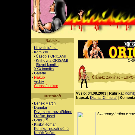
Nabídka
-
Hlavní stránka
-
Komiksy
-
Časopis ORIGAMI
-
Knihovna ORIGAMI
ORI
-
Slovní komiks
-
XXX komiks
-
Galerie
-
Nákup
Článek: Zaklínač - LUPO 
-
Archiv
-
Členská sekce
Vyšlo: 04.08.2003
|
Rubrika:
Komik
Ilustrátoři
Napsal:
Dittmar Chmelař
|
Komentá
-
Benek Martin
-
Danglár
-
Diversum - nezatříděné
Staronový hrdina v no
-
Fraško Josef
-
Grus Jiří
-
Kliský Roman
-
Komiks - nezatříděné
-
Krnáč Dušan