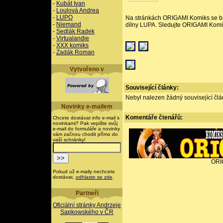
-
Kubát Ivan
-
Loulová Andrea
-
LUPO
Na stránkách ORIGAMI Komiks se brzy
-
Niemand
dílny LUPA. Sledujte ORIGAMI Komiks
-
Sedlák Radek
-
Virtualandie
-
XXX komiks
-
Zadák Roman
Vytvořeno v
Související články:
Nebyl nalezen žádný související člán
Novinky e-mailem
Komentáře
čtenářů:
Chcete dostávat info e-mail s
novinkami? Pak vepište svůj
e-mail do formuláře a novinky
vám začnou chodit přímo do
vaší schránky!
ORI
Pokud už e-maily nechcete
dostávat,
odhlaste se zde
.
Partneři
Oficiální stránky Andrzeje
Sapkowského v ČR