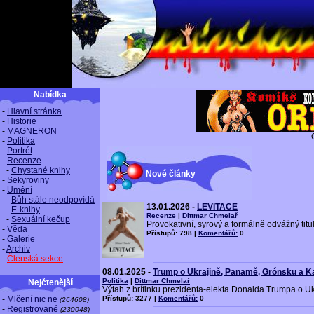
Nabídka
-
Hlavní stránka
-
Historie
-
MAGNERON
-
Politika
-
Portrét
-
Recenze
-
Chystané knihy
Nové články
-
Sekyroviny
-
Umění
-
Bůh stále neodpovídá
13.01.2026 -
LEVITACE
-
E-knihy
Recenze
|
Dittmar Chmelař
-
Sexuální kečup
Provokativní, syrový a formálně odvážný titu
-
Věda
Přístupů: 798 |
Komentářů:
0
-
Galerie
-
Archiv
-
Členská sekce
08.01.2025 -
Trump o Ukrajině, Panamě, Grónsku a K
Politika
|
Dittmar Chmelař
Nejčtenější
Výtah z brífinku prezidenta-elekta Donalda Trumpa o U
-
Mlčení nic ne
Přístupů: 3277 |
Komentářů:
0
(264608)
-
Registrované
(230048)