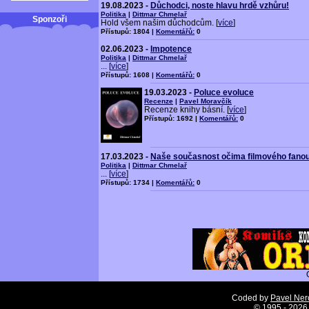
19.08.2023 -
Důchodci, noste hlavu hrdě vzhůru!
Politika
|
Dittmar Chmelař
Sponzoři
Hold všem našim důchodcům. [
více
]
Přístupů: 1804 |
Komentářů:
0
02.06.2023 -
Impotence
Politika
|
Dittmar Chmelař
... [
více
]
Přístupů: 1608 |
Komentářů:
0
19.03.2023 -
Poluce evoluce
Recenze
|
Pavel Moravčík
Recenze knihy básní. [
více
]
Přístupů: 1692 |
Komentářů:
0
17.03.2023 -
Naše současnost očima filmového fano
Politika
|
Dittmar Chmelař
... [
více
]
Přístupů: 1734 |
Komentářů:
0
Coded by
Pavel Ne
©
1995 - 2026 