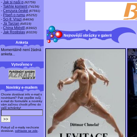
-
Jak si naši p
(92759)
-
Takhle koment
(74156)
-
Cenzura české
(67591)
-
Píseň o rumu
(65252)
-
Sci-fi: Vrazi
(64634)
-
Já Tarzan
(64519)
-
China Miévill
(63902)
-
Jak Rostislav
(63226)
Nejnovější obrázky v galerii
Anketa
Momentálně není žádná
anketa...
Vytvořeno v
Novinky e-mailem
Chcete dostávat info e-mail s
novinkami? Pak vepište svůj
e-mail do formuláře a novinky
vám začnou chodit přímo do
vaší schránky!
Pokud už e-maily nechcete
dostávat,
odhlaste se zde
.