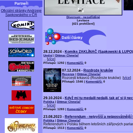
Partneři
Oficiální stránky Andrzeje
Sapkowského v ČR
Diversum - nezatříděné
Levitace
[421 prohlížení]
Další články
28.12.2024 -
Komiks ZAKLÍNAČ (Sapkowski & LUPO) 
Umění
|
Dittmar Chmelař
... [
více
]
Přístupů: 1292 |
Komentářů:
0
07.12.2024 -
Rozdroże kruków
Recenze
|
Dittmar Chmelař
Rozcestí krkavců (Rozdroże kruków) [
více
]
Přístupů: 1546 |
Komentářů:
0
29.10.2024 -
Když mi tu medaili nedajli, tak ať si ji ne
Politika
|
Dittmar Chmelař
... [
více
]
Přístupů: 1283 |
Komentářů:
0
23.08.2023 -
Referendum - nejvyšší a nejposvátnější
Politika
|
Dittmar Chmelař
Referendum v Polsku během letošních zářijových parlam
Přístupů: 1513 |
Komentářů:
0