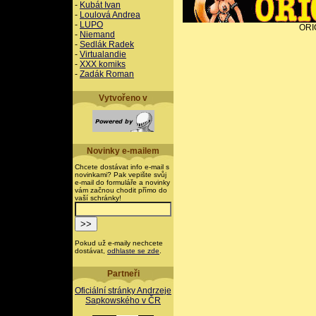
-
Kubát Ivan
-
Loulová Andrea
-
LUPO
ORI
-
Niemand
-
Sedlák Radek
-
Virtualandie
-
XXX komiks
-
Zadák Roman
Vytvořeno v
Novinky e-mailem
Chcete dostávat info e-mail s
novinkami? Pak vepište svůj
e-mail do formuláře a novinky
vám začnou chodit přímo do
vaší schránky!
Pokud už e-maily nechcete
dostávat,
odhlaste se zde
.
Partneři
Oficiální stránky Andrzeje
Sapkowského v ČR