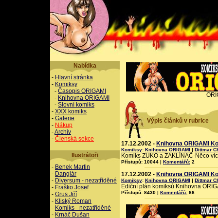
Nabídka
-
Hlavní stránka
-
Komiksy
-
Časopis ORIGAMI
ORI
-
Knihovna ORIGAMI
-
Slovní komiks
-
XXX komiks
-
Galerie
Výpis článků v rubrice
-
Nákup
-
Archiv
-
Členská sekce
17.12.2002 -
Knihovna ORIGAMI Ko
Komiksy
:
Knihovna ORIGAMI
|
Dittmar C
Ilustrátoři
Komiks ZUKO a ZAKLÍNAČ-Něco víc.
Přístupů: 10044 |
Komentářů:
2
-
Benek Martin
-
Danglár
17.12.2002 -
Knihovna ORIGAMI Kom
-
Diversum - nezatříděné
Komiksy
:
Knihovna ORIGAMI
|
Dittmar C
Ediční plán komiksů Knihovna ORIGA
-
Fraško Josef
Přístupů: 8430 |
Komentářů:
66
-
Grus Jiří
-
Kliský Roman
-
Komiks - nezatříděné
-
Krnáč Dušan