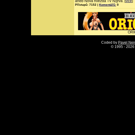
aneb Nová hvězda TV N@va. [
více
]
Přístupů: 7152 |
Komentářů:
0
ORI
Coded by
Pavel Ne
©
1995 - 2026 