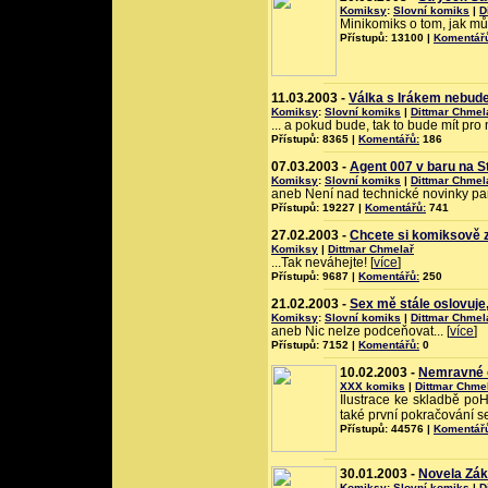
Komiksy
:
Slovní komiks
|
D
Minikomiks o tom, jak můž
Přístupů: 13100 |
Komentář
11.03.2003 -
Válka s Irákem nebude
Komiksy
:
Slovní komiks
|
Dittmar Chmel
... a pokud bude, tak to bude mít pr
Přístupů: 8365 |
Komentářů:
186
07.03.2003 -
Agent 007 v baru na St
Komiksy
:
Slovní komiks
|
Dittmar Chmel
aneb Není nad technické novinky pan
Přístupů: 19227 |
Komentářů:
741
27.02.2003 -
Chcete si komiksově 
Komiksy
|
Dittmar Chmelař
...Tak neváhejte! [
více
]
Přístupů: 9687 |
Komentářů:
250
21.02.2003 -
Sex mě stále oslovuje, 
Komiksy
:
Slovní komiks
|
Dittmar Chmel
aneb Nic nelze podceňovat... [
více
]
Přístupů: 7152 |
Komentářů:
0
10.02.2003 -
Nemravné o
XXX komiks
|
Dittmar Chme
Ilustrace ke skladbě poH
také první pokračování se
Přístupů: 44576 |
Komentář
30.01.2003 -
Novela Zák
Komiksy
:
Slovní komiks
|
D