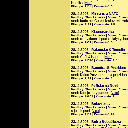
Komiks. [
více
]
Přístupů: 8314 |
Komentářů:
0
28.11.2002 -
Mít na to a NATO
Komiksy
:
Slovní komiks
|
Dittmar Chmel
aneb bude mít České království své
Přístupů: 9118 |
Komentářů:
248
28.11.2002 -
Klaunostrojka
Komiksy
:
Slovní komiks
|
Dittmar Chmel
aneb co bychom si počali, kdybychom
Přístupů: 6978 |
Komentářů:
0
28.11.2002 -
Rakousko & Temelín
Komiksy
:
Slovní komiks
|
Dittmar Chmel
aneb Češi & Kaprun. [
více
]
Přístupů: 12760 |
Komentářů:
412
28.11.2002 -
Baggüra @ Prezident
Komiksy
:
Slovní komiks
|
Dittmar Chmel
aneb Koloc Prezidentem a prezident
Přístupů: 8118 |
Komentářů:
0
23.11.2002 -
Peříčko na Nově
Komiksy
:
Slovní komiks
|
Dittmar Chmel
aneb Kdo je tady pánem. [
více
]
Přístupů: 19001 |
Komentářů:
6
23.11.2002 -
Bojoví psi...
Komiksy
:
Slovní komiks
|
Dittmar Chmel
a jejich páni. [
více
]
Přístupů: 7821 |
Komentářů:
91
23.11.2002 -
Bob a Bobošíková
Komiksy
:
Slovní komiks
|
Dittmar Chmel