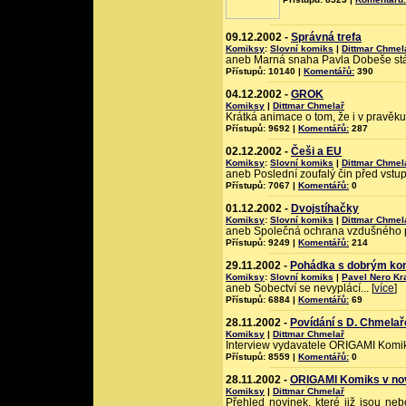
09.12.2002 -
Správná trefa
Komiksy
:
Slovní komiks
|
Dittmar Chmel
aneb Marná snaha Pavla Dobeše stát
Přístupů: 10140 |
Komentářů:
390
04.12.2002 -
GROK
Komiksy
|
Dittmar Chmelař
Krátká animace o tom, že i v pravěku 
Přístupů: 9692 |
Komentářů:
287
02.12.2002 -
Češi a EU
Komiksy
:
Slovní komiks
|
Dittmar Chmel
aneb Poslední zoufalý čin před vstu
Přístupů: 7067 |
Komentářů:
0
01.12.2002 -
Dvojstíhačky
Komiksy
:
Slovní komiks
|
Dittmar Chmel
aneb Společná ochrana vzdušného p
Přístupů: 9249 |
Komentářů:
214
29.11.2002 -
Pohádka s dobrým k
Komiksy
:
Slovní komiks
|
Pavel Nero K
aneb Sobectví se nevyplácí... [
více
]
Přístupů: 6884 |
Komentářů:
69
28.11.2002 -
Povídání s D. Chmelař
Komiksy
|
Dittmar Chmelař
Interview vydavatele ORIGAMI Komiks
Přístupů: 8559 |
Komentářů:
0
28.11.2002 -
ORIGAMI Komiks v no
Komiksy
|
Dittmar Chmelař
Přehled novinek, které již jsou ne