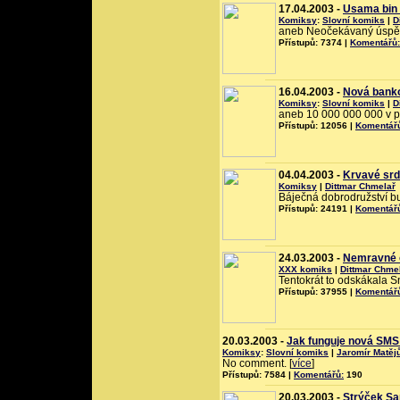
17.04.2003 -
Usama bin 
Komiksy
:
Slovní komiks
|
D
aneb Neočekávaný úspěc
Přístupů: 7374 |
Komentářů:
16.04.2003 -
Nová bank
Komiksy
:
Slovní komiks
|
D
aneb 10 000 000 000 v prd
Přístupů: 12056 |
Komentář
04.04.2003 -
Krvavé srd
Komiksy
|
Dittmar Chmelař
Báječná dobrodružství bu
Přístupů: 24191 |
Komentář
24.03.2003 -
Nemravné o
XXX komiks
|
Dittmar Chme
Tentokrát to odskákala Sn
Přístupů: 37955 |
Komentář
20.03.2003 -
Jak funguje nová SMS 
Komiksy
:
Slovní komiks
|
Jaromír Matěj
No comment. [
více
]
Přístupů: 7584 |
Komentářů:
190
20.03.2003 -
Strýček Sam