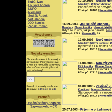
30.10.2003 -
Goliath He
-
Kubát Ivan
Komiksy
|
Dittmar Chmelař
-
Loulová Andrea
Podceňování se nevyplácí
-
LUPO
Přístupů: 10183 |
Komentář
-
Niemand
-
Sedlák Radek
-
Virtualandie
-
XXX komiks
16.09.2003 -
Jak se dělá obchod...
-
Zadák Roman
Komiksy
:
Slovní komiks
|
Jaromír Matěj
Když se to umí, tak je to paráda! [
víc
Přístupů: 8783 |
Komentářů:
99
Vytvořeno v
12.09.2003 -
Nový embl
Komiksy
:
Slovní komiks
|
D
Byrokraté z EU dostali na 
Přístupů: 13516 |
Komentář
Novinky e-mailem
Chcete dostávat info e-mail s
novinkami? Pak vepište svůj
14.08.2003 -
Kdo dýl vy
e-mail do formuláře a novinky
XXX komiks
|
Dittmar Chme
vám začnou chodit přímo do
Nový hard XXX komiks R
vaší schránky!
Přístupů: 27715 |
Komentář
04.08.2003 -
Zaklínač -
Pokud už e-maily nechcete
dostávat,
odhlaste se zde
.
Komiksy
|
Dittmar Chmelař
Staronový hrdina v nové
Přístupů: 18717 |
Komentář
Partneři
Oficiální stránky Andrzeje
Sapkowského v ČR
25.07.2003 -
Příjemné prázdninové 