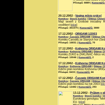
Přístupů: 8889 |
Komentářů:
20.12.2002 -
Vagina místo srdce!
Komiksy
:
Slovní komiks
|
Dittmar Chmel
Mají sexeři z Erotické iniciativ
osvětlen! [
více
]
Přístupů: 301575 |
Komentářů:
3880
17.12.2002 -
ORIGAMI 1/2003
Komiksy
:
Časopis ORIGAMI
|
Dittmar Ch
Komiks Čaroděj ze Slaných hor (Sed
Přístupů: 16831 |
Komentářů:
70
17.12.2002 -
Knihovna ORIGAMI Ko
Komiksy
:
Knihovna ORIGAMI
|
Dittmar C
Komiks ZUKO a ZAKLÍNAČ-Něco víc.
Přístupů: 10046 |
Komentářů:
2
17.12.2002 -
Knihovna ORIGAMI Kom
Komiksy
:
Knihovna ORIGAMI
|
Dittmar C
Ediční plán komiksů Knihovna ORIGA
Přístupů: 8433 |
Komentářů:
66
17.12.2002 -
Časopis ORIGAMI Komi
Komiksy
:
Časopis ORIGAMI
|
Dittmar Ch
Ediční plán komiksů na rok 2003 [
ví
Přístupů: 12482 |
Komentářů:
293
13.12.2002 -
Průlom v p
Komiksy
:
Slovní komiks
|
D
Eurokrávy genotypu "Mirk
EU. [
více
]
Přístupů: 8523 |
Komentářů: