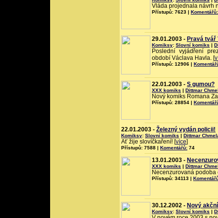
Vláda projednala návrh n
Přístupů: 7623 |
Komentářů:
29.01.2003 -
Pravá tvář
Komiksy
:
Slovní komiks
|
D
Poslední vyjádření prez
období Václava Havla. [
v
Přístupů: 12906 |
Komentář
22.01.2003 -
S gumou?
XXX komiks
|
Dittmar Chme
Nový komiks Romana Zad
Přístupů: 28854 |
Komentář
22.01.2003 -
Železný vydán policii!
Komiksy
:
Slovní komiks
|
Dittmar Chmel
Ať žije slovíčkaření! [
více
]
Přístupů: 7588 |
Komentářů:
74
13.01.2003 -
Necenzurov
XXX komiks
|
Dittmar Chme
Necenzurovaná podoba o
Přístupů: 34113 |
Komentářů
30.12.2002 -
Nový akčn
Komiksy
:
Slovní komiks
|
D
V novém roce 2003 s no