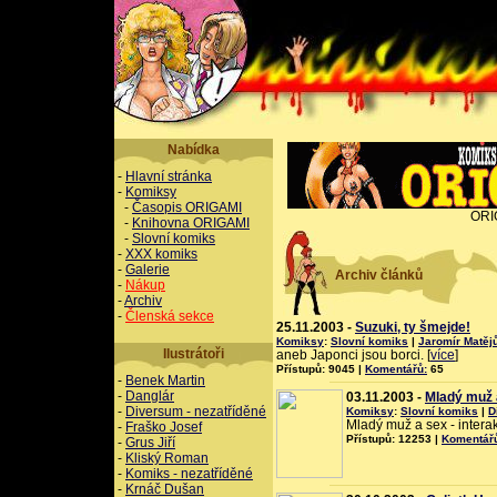
Nabídka
-
Hlavní stránka
-
Komiksy
-
Časopis ORIGAMI
ORI
-
Knihovna ORIGAMI
-
Slovní komiks
-
XXX komiks
-
Galerie
Archiv článků
-
Nákup
-
Archiv
-
Členská sekce
25.11.2003 -
Suzuki, ty šmejde!
Komiksy
:
Slovní komiks
|
Jaromír Matěj
Ilustrátoři
aneb Japonci jsou borci. [
více
]
Přístupů: 9045 |
Komentářů:
65
-
Benek Martin
-
Danglár
03.11.2003 -
Mladý muž 
-
Diversum - nezatříděné
Komiksy
:
Slovní komiks
|
D
Mladý muž a sex - intera
-
Fraško Josef
Přístupů: 12253 |
Komentář
-
Grus Jiří
-
Kliský Roman
-
Komiks - nezatříděné
-
Krnáč Dušan