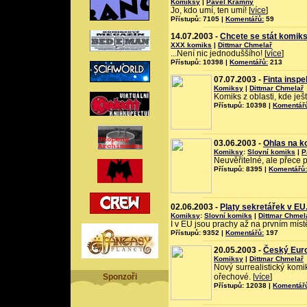
Komiksy
|
Pavel Kramný
Jo, kdo umí, ten umí! [
více
]
Přístupů: 7105 |
Komentářů:
59
14.07.2003 -
Chcete se stát komik
XXX komiks
|
Dittmar Chmelař
...Není nic jednoduššího! [
více
]
Přístupů: 10398 |
Komentářů:
213
07.07.2003 -
Finta insp
Komiksy
|
Dittmar Chmelař
Komiks z oblasti, kde je
Přístupů: 10398 |
Komentář
03.06.2003 -
Ohlas na k
Komiksy
:
Slovní komiks
|
P
Neuvěřitelné, ale přece p
Přístupů: 8395 |
Komentářů:
02.06.2003 -
Platy sekretářek v EU
Komiksy
:
Slovní komiks
|
Dittmar Chmel
I v EU jsou prachy až na prvním místě.
Přístupů: 9352 |
Komentářů:
197
20.05.2003 -
Český Euro
Komiksy
|
Dittmar Chmelař
Nový surrealistický komi
Sponzoři
ořechové. [
více
]
Přístupů: 12038 |
Komentář