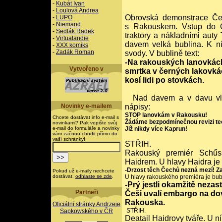
-
Kubát Ivan
-
Loulová Andrea
Obrovská demonstrace Če
-
LUPO
-
Niemand
s Rakouskem. Vstup do Č
-
Sedlák Radek
traktory a nákladními auty 
-
Virtualandie
davem velká bublina. K n
-
XXX komiks
-
Zadák Roman
svody. V bublině text:
-Na rakouských lanovkác
Vytvořeno v
smrtka v černých lakovk
kosí lidi po stovkách.
Nad davem a v davu vlaj
Novinky e-mailem
nápisy:
STOP lanovkám v Rakousku!
Chcete dostávat info e-mail s
Žádáme bezpodmínečnou revizi te
novinkami? Pak vepište svůj
e-mail do formuláře a novinky
Již nikdy více Kaprun!
vám začnou chodit přímo do
vaší schránky!
STŘIH.
Rakouský premiér Schűs
Haidrem. U hlavy Haidra je b
-Drzost těch Čechů nezná mezí! Za
Pokud už e-maily nechcete
dostávat,
odhlaste se zde
.
U hlavy rakouského premiéra je bubli
-Prý jestli okamžitě neza
Partneři
Češi uvalí embargo na d
Rakouska.
Oficiální stránky Andrzeje
STŘIH.
Sapkowského v ČR
Deatail Haidrovy tváře. U ní 