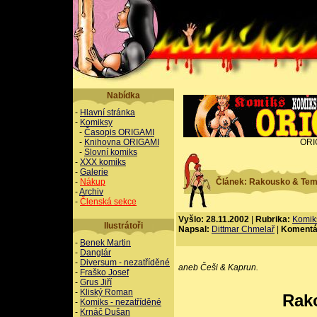
Nabídka
-
Hlavní stránka
-
Komiksy
-
Časopis ORIGAMI
-
Knihovna ORIGAMI
ORI
-
Slovní komiks
-
XXX komiks
-
Galerie
-
Nákup
Článek: Rakousko & Tem
-
Archiv
-
Členská sekce
Vyšlo: 28.11.2002
|
Rubrika:
Komik
Ilustrátoři
Napsal:
Dittmar Chmelař
|
Komentá
-
Benek Martin
-
Danglár
-
Diversum - nezatříděné
aneb Češi & Kaprun.
-
Fraško Josef
-
Grus Jiří
-
Kliský Roman
Rak
-
Komiks - nezatříděné
-
Krnáč Dušan