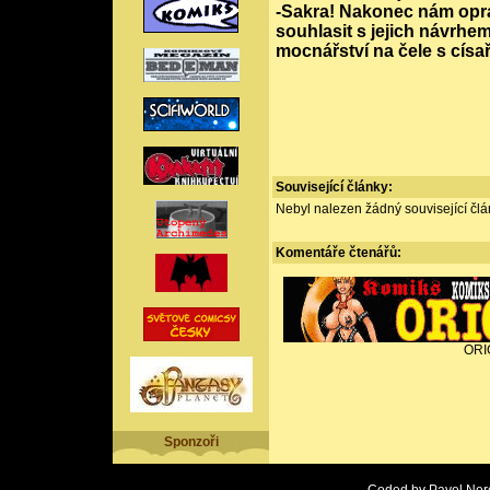
-Sakra! Nakonec nám opr
souhlasit s jejich návrh
mocnářství na čele s cís
Související články:
Nebyl nalezen žádný související člán
Komentáře
čtenářů:
ORI
Sponzoři