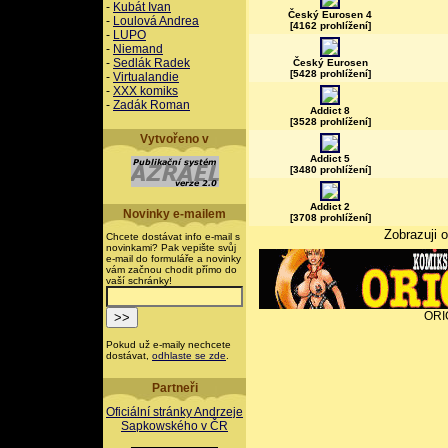
-
Kubát Ivan
Český Eurosen 4
-
Loulová Andrea
[4162 prohlížení]
-
LUPO
-
Niemand
-
Sedlák Radek
Český Eurosen
[5428 prohlížení]
-
Virtualandie
-
XXX komiks
-
Zadák Roman
Addict 8
[3528 prohlížení]
Vytvořeno v
Addict 5
[3480 prohlížení]
Addict 2
Novinky e-mailem
[3708 prohlížení]
Zobrazuji 
Chcete dostávat info e-mail s
novinkami? Pak vepište svůj
e-mail do formuláře a novinky
vám začnou chodit přímo do
vaší schránky!
ORI
Pokud už e-maily nechcete
dostávat,
odhlaste se zde
.
Partneři
Oficiální stránky Andrzeje
Sapkowského v ČR