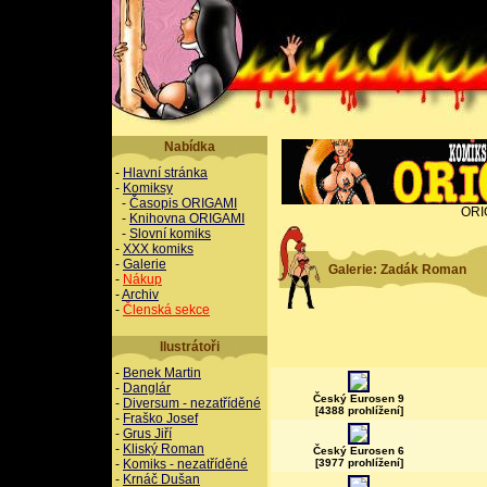
Nabídka
-
Hlavní stránka
-
Komiksy
-
Časopis ORIGAMI
ORI
-
Knihovna ORIGAMI
-
Slovní komiks
-
XXX komiks
-
Galerie
Galerie: Zadák Roman
-
Nákup
-
Archiv
-
Členská sekce
Ilustrátoři
-
Benek Martin
-
Danglár
Český Eurosen 9
-
Diversum - nezatříděné
[4388 prohlížení]
-
Fraško Josef
-
Grus Jiří
-
Kliský Roman
Český Eurosen 6
-
Komiks - nezatříděné
[3977 prohlížení]
-
Krnáč Dušan