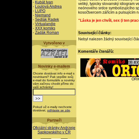
-
Kubát Ivan
veliký, typicky slovanský idiogram ve
-
Loulová Andrea
neónového srdce symbolizujícího sp
-
LUPO
kosočtvercem zářícím a pulsujícím 
-
Niemand
-
Sedlák Radek
"Láska je jen chvíli, sex (i ten pra
-
Virtualandie
-
XXX komiks
-
Zadák Roman
Související články:
Nebyl nalezen žádný související člán
Vytvořeno v
Komentáře
čtenářů:
Novinky e-mailem
Chcete dostávat info e-mail s
novinkami? Pak vepište svůj
ORI
e-mail do formuláře a novinky
vám začnou chodit přímo do
vaší schránky!
Pokud už e-maily nechcete
dostávat,
odhlaste se zde
.
Partneři
Oficiální stránky Andrzeje
Sapkowského v ČR