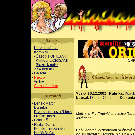
Nabídka
-
Hlavní stránka
-
Komiksy
-
Časopis ORIGAMI
-
Knihovna ORIGAMI
ORI
-
Slovní komiks
-
XXX komiks
-
Galerie
-
Nákup
Článek: Vagina místo srd
-
Archiv
-
Členská sekce
Vyšlo: 20.12.2002
|
Rubrika:
Komik
Ilustrátoři
Napsal:
Dittmar Chmelař
|
Komentá
-
Benek Martin
-
Danglár
-
Diversum - nezatříděné
Mají sexeři z Erotické iniciativy R
-
Fraško Josef
osvětlen!
-
Grus Jiří
-
Kliský Roman
-
Komiks - nezatříděné
Čeští darkeři vyzkratovali neónové 
-
Krnáč Dušan
využili sexeři z Erotické iniciativy 