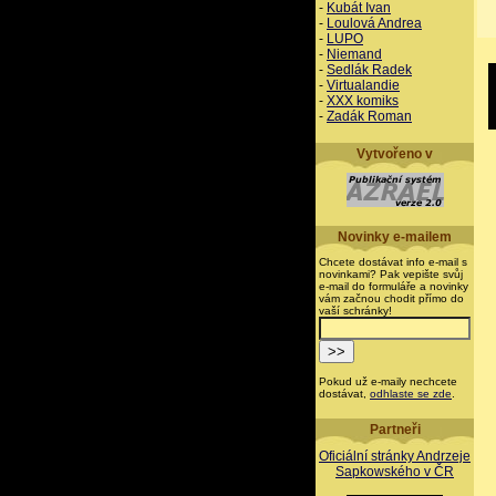
-
Kubát Ivan
-
Loulová Andrea
-
LUPO
-
Niemand
-
Sedlák Radek
-
Virtualandie
-
XXX komiks
-
Zadák Roman
Vytvořeno v
Novinky e-mailem
Chcete dostávat info e-mail s
novinkami? Pak vepište svůj
e-mail do formuláře a novinky
vám začnou chodit přímo do
vaší schránky!
Pokud už e-maily nechcete
dostávat,
odhlaste se zde
.
Partneři
Oficiální stránky Andrzeje
Sapkowského v ČR