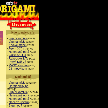
Kde to nejvíc vře
-
Lupův komiks
(6448)
-
Vagina místo
(3880)
-
Krvavé srdce
(2030)
-
Agent 007 v b
(741)
-
Nemravné obrá
(678)
-
Zaklínač - LU
(612)
-
Rakousko & Te
(412)
-
Pravá tvář Vá
(403)
-
MASO - komiks
(401)
-
93 - nový kom
(396)
Nejčtenější
-
Vagina místo
(301570)
-
Harmonický po
(187143)
-
Lupův komiks
(174716)
-
Nemravné obrá
(44572)
-
Nemravné obrá
(37951)
-
Necenzurovaní
(34109)
-
S gumou?
(28850)