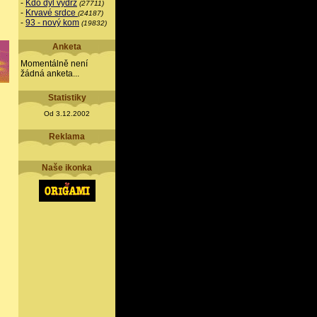
-
Kdo dýl vydrž
(27711)
-
Krvavé srdce
(24187)
-
93 - nový kom
(19832)
Anketa
Momentálně není
žádná anketa...
Statistiky
Od 3.12.2002
Reklama
Naše ikonka