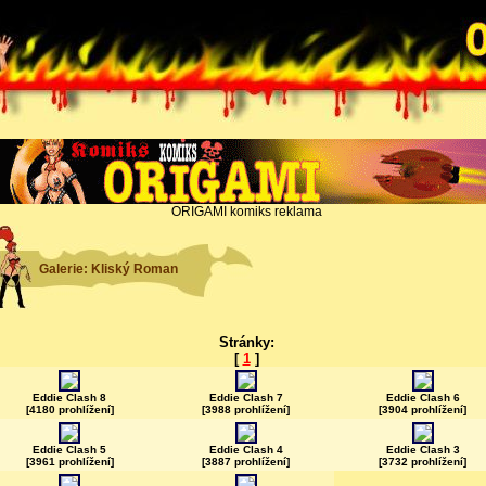
ORIGAMI komiks reklama
Galerie: Kliský Roman
Stránky:
[
1
]
Eddie Clash 8
Eddie Clash 7
Eddie Clash 6
[4180 prohlížení]
[3988 prohlížení]
[3904 prohlížení]
Eddie Clash 5
Eddie Clash 4
Eddie Clash 3
[3961 prohlížení]
[3887 prohlížení]
[3732 prohlížení]