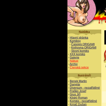
Nabídka
-
Hlavní stránka
-
Komiksy
-
Časopis ORIGAMI
-
Knihovna ORIGAMI
-
Slovní komiks
-
XXX komiks
-
Galerie
-
Nákup
-
Archiv
-
Členská sekce
Ilustrátoři
-
Benek Martin
-
Danglár
-
Diversum - nezatříděné
-
Fraško Josef
-
Grus Jiří
-
Kliský Roman
-
Komiks - nezatříděné
-
Krnáč Dušan