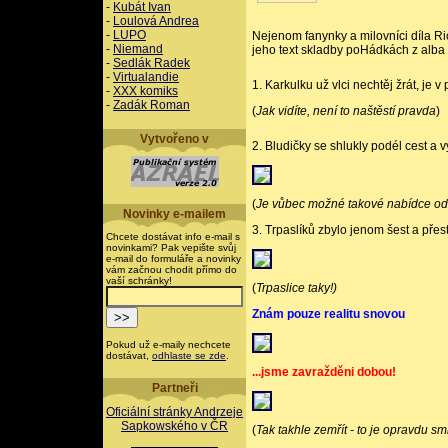
-
Kubát Ivan
-
Loulová Andrea
-
LUPO
Nejenom fanynky a milovníci díla Rich
-
Niemand
jeho text skladby poHádkách z alba
-
Sedlák Radek
-
Virtualandie
1. Karkulku už vlci nechtěj žrát, je v
-
XXX komiks
-
Zadák Roman
(
Jak vidíte, není to naštěstí pravda
)
Vytvořeno v
2. Bludičky se shlukly podél cest a vy
(
Je vůbec možné takové nabídce od
Novinky e-mailem
3. Trpaslíků zbylo jenom šest a přest
Chcete dostávat info e-mail s
novinkami? Pak vepište svůj
e-mail do formuláře a novinky
vám začnou chodit přímo do
vaší schránky!
(
Trpaslice taky!)
Znám pouze realitu snovou
Pokud už e-maily nechcete
dostávat,
odhlaste se zde
.
...jsme zavražděni dobou!
Partneři
Oficiální stránky Andrzeje
Sapkowského v ČR
(
Tak takhle zemřít - to je opravdu s