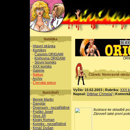
Nabídka
-
Hlavní stránka
-
Komiksy
-
Časopis ORIGAMI
-
Knihovna ORIGAMI
ORI
-
Slovní komiks
-
XXX komiks
-
Galerie
-
Nákup
Článek: Nemravné obráz
-
Archiv
-
Členská sekce
Vyšlo: 10.02.2003
|
Rubrika:
XXX k
Ilustrátoři
Napsal:
Dittmar Chmelař
|
Komentá
-
Benek Martin
-
Danglár
-
Diversum - nezatříděné
Ilustrace ke skladbě po
-
Fraško Josef
Zároveň také první pok
-
Grus Jiří
-
Kliský Roman
-
Komiks - nezatříděné
-
Krnáč Dušan