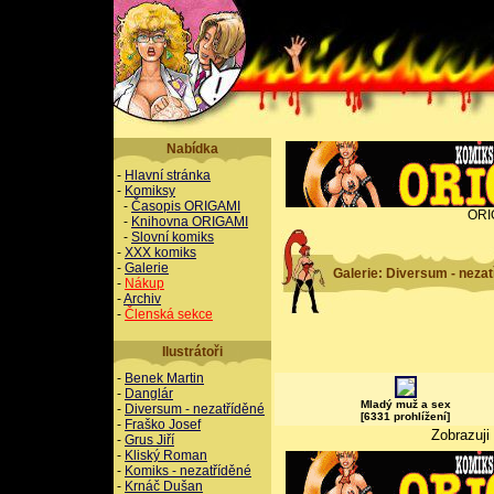
Nabídka
-
Hlavní stránka
-
Komiksy
-
Časopis ORIGAMI
ORI
-
Knihovna ORIGAMI
-
Slovní komiks
-
XXX komiks
-
Galerie
Galerie: Diversum - nezat
-
Nákup
-
Archiv
-
Členská sekce
Ilustrátoři
-
Benek Martin
-
Danglár
Mladý muž a sex
-
Diversum - nezatříděné
[6331 prohlížení]
-
Fraško Josef
Zobrazuji
-
Grus Jiří
-
Kliský Roman
-
Komiks - nezatříděné
-
Krnáč Dušan