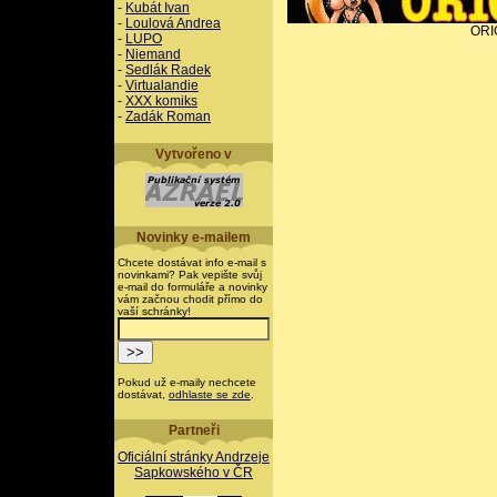
-
Kubát Ivan
-
Loulová Andrea
ORI
-
LUPO
-
Niemand
-
Sedlák Radek
-
Virtualandie
-
XXX komiks
-
Zadák Roman
Vytvořeno v
Novinky e-mailem
Chcete dostávat info e-mail s
novinkami? Pak vepište svůj
e-mail do formuláře a novinky
vám začnou chodit přímo do
vaší schránky!
Pokud už e-maily nechcete
dostávat,
odhlaste se zde
.
Partneři
Oficiální stránky Andrzeje
Sapkowského v ČR