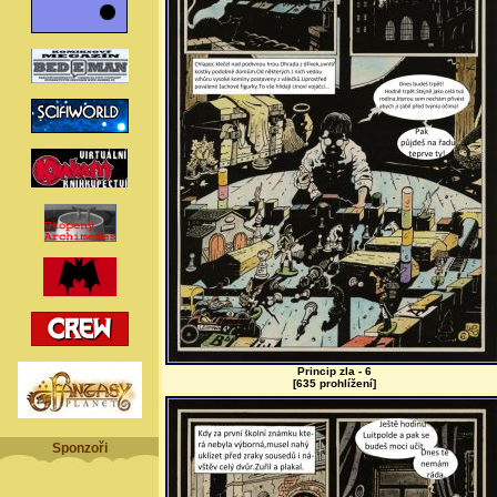
Princip zla - 6
[635 prohlížení]
Sponzoři