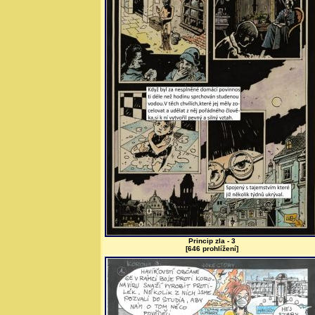
Princip zla - 3
[646 prohlížení]