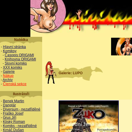
Nabídka
-
Hlavní stránka
-
Komiksy
-
Časopis ORIGAMI
-
Knihovna ORIGAMI
-
Slovní komiks
-
XXX komiks
-
Galerie
Galerie: LUPO
-
Nákup
-
Archiv
-
Členská sekce
Ilustrátoři
-
Benek Martin
-
Danglár
-
Diversum - nezatříděné
-
Fraško Josef
-
Grus Jiří
-
Kliský Roman
-
Komiks - nezatříděné
-
Krnáč Dušan