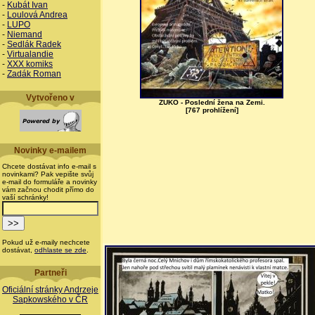
-
Kubát Ivan
-
Loulová Andrea
-
LUPO
-
Niemand
-
Sedlák Radek
-
Virtualandie
-
XXX komiks
-
Zadák Roman
Vytvořeno v
ZUKO - Poslední žena na Zemi.
[767 prohlížení]
Novinky e-mailem
Chcete dostávat info e-mail s
novinkami? Pak vepište svůj
e-mail do formuláře a novinky
vám začnou chodit přímo do
vaší schránky!
Pokud už e-maily nechcete
dostávat,
odhlaste se zde
.
Partneři
Oficiální stránky Andrzeje
Sapkowského v ČR