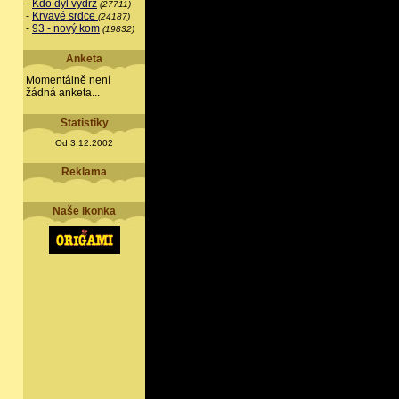
-
Kdo dýl vydrž
(27711)
-
Krvavé srdce
(24187)
-
93 - nový kom
(19832)
Anketa
Momentálně není
žádná anketa...
Statistiky
Od 3.12.2002
Reklama
Naše ikonka