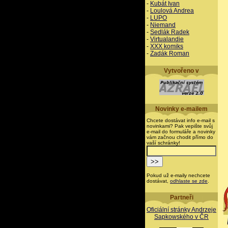
-
Kubát Ivan
-
Loulová Andrea
-
LUPO
-
Niemand
-
Sedlák Radek
-
Virtualandie
-
XXX komiks
-
Zadák Roman
Vytvořeno v
Novinky e-mailem
Chcete dostávat info e-mail s
novinkami? Pak vepište svůj
e-mail do formuláře a novinky
vám začnou chodit přímo do
vaší schránky!
Pokud už e-maily nechcete
dostávat,
odhlaste se zde
.
Partneři
Oficiální stránky Andrzeje
Sapkowského v ČR