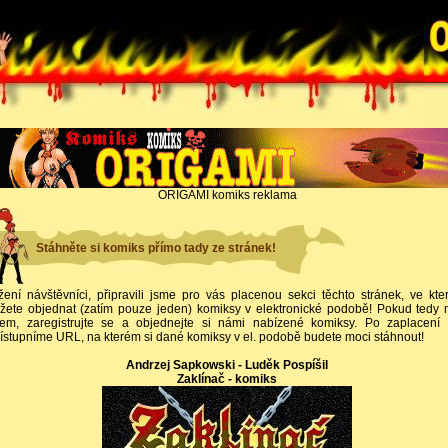
ORIGAMI komiks reklama
Stáhněte si komiks přímo tady ze stránek!
žení návštěvníci, připravili jsme pro vás placenou sekci těchto stránek, ve kte
žete objednat (zatím pouze jeden) komiksy v elektronické podobě! Pokud tedy 
jem, zaregistrujte se a objednejte si námi nabízené komiksy. Po zaplacení
ístupníme URL, na kterém si dané komiksy v el. podobě budete moci stáhnout!
Andrzej Sapkowski - Luděk Pospíšil
Zaklínač - komiks