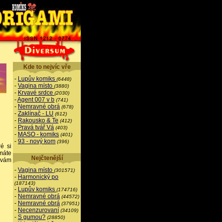
Kde to nejvíc vře
-
Lupův komiks
(6448)
-
Vagina místo
(3880)
-
Krvavé srdce
(2030)
-
Agent 007 v b
(741)
-
Nemravné obrá
(678)
-
Zaklínač - LU
(612)
-
Rakousko & Te
(412)
-
Pravá tvář Vá
(403)
-
MASO - komiks
(401)
-
93 - nový kom
(396)
ré si
máte
Nejčtenější
 vám
-
Vagina místo
(301571)
-
Harmonický po
(187143)
-
Lupův komiks
(174716)
-
Nemravné obrá
(44572)
-
Nemravné obrá
(37951)
-
Necenzurovaní
(34109)
-
S gumou?
(28850)