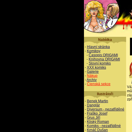
Nabídka
-
Hlavní stránka
-
Komiksy
-
Časopis ORIGAMI
-
Knihovna ORIGAMI
-
Slovní komiks
-
XXX komiks
-
Galerie
-
Nákup
-
Archiv
-
Členská sekce
Vá
mů
Ilustrátoři
zá
zpř
-
Benek Martin
-
Danglár
-
Diversum - nezatříděné
-
Fraško Josef
-
Grus Jiří
-
Kliský Roman
-
Komiks - nezatříděné
-
Krnáč Dušan