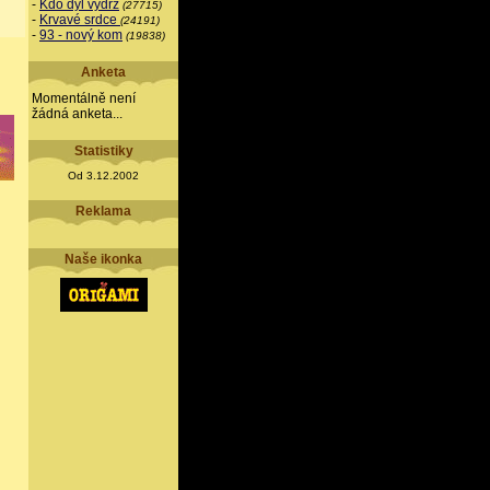
-
Kdo dýl vydrž
(27715)
-
Krvavé srdce
(24191)
-
93 - nový kom
(19838)
Anketa
Momentálně není
žádná anketa...
Statistiky
Od 3.12.2002
Reklama
Naše ikonka