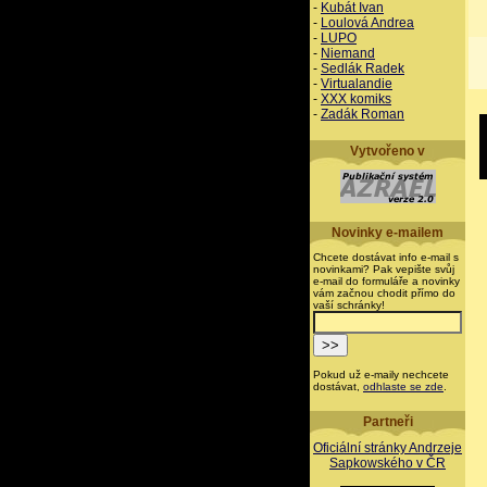
-
Kubát Ivan
-
Loulová Andrea
-
LUPO
-
Niemand
-
Sedlák Radek
-
Virtualandie
-
XXX komiks
-
Zadák Roman
Vytvořeno v
Novinky e-mailem
Chcete dostávat info e-mail s
novinkami? Pak vepište svůj
e-mail do formuláře a novinky
vám začnou chodit přímo do
vaší schránky!
Pokud už e-maily nechcete
dostávat,
odhlaste se zde
.
Partneři
Oficiální stránky Andrzeje
Sapkowského v ČR