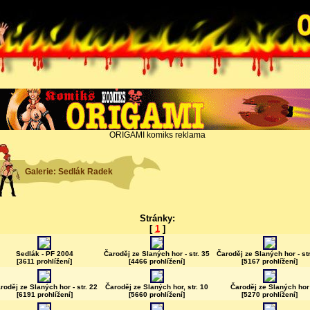
ORIGAMI komiks reklama
Galerie: Sedlák Radek
Stránky:
[
1
]
Sedlák - PF 2004
Čaroděj ze Slaných hor - str. 35
Čaroděj ze Slaných hor - str
[3611 prohlížení]
[4466 prohlížení]
[5167 prohlížení]
roděj ze Slaných hor - str. 22
Čaroděj ze Slaných hor, str. 10
Čaroděj ze Slaných hor
[6191 prohlížení]
[5660 prohlížení]
[5270 prohlížení]