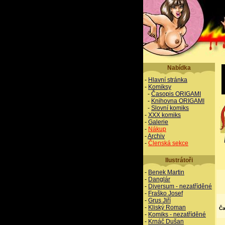
Nabídka
-
Hlavní stránka
-
Komiksy
-
Časopis ORIGAMI
-
Knihovna ORIGAMI
-
Slovní komiks
-
XXX komiks
-
Galerie
-
Nákup
-
Archiv
-
Členská sekce
Ilustrátoři
-
Benek Martin
-
Danglár
-
Diversum - nezatříděné
-
Fraško Josef
-
Grus Jiří
-
Kliský Roman
Ča
-
Komiks - nezatříděné
-
Krnáč Dušan