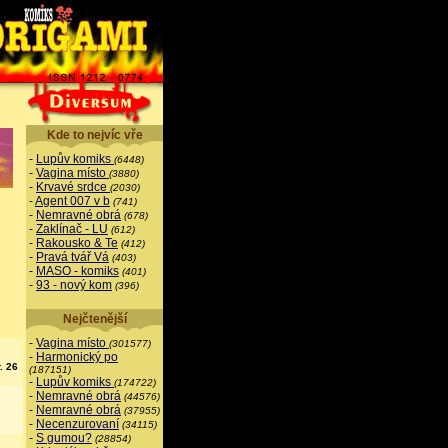
Kde to nejvíc vře
-
Lupův komiks
(6448)
-
Vagina místo
(3880)
-
Krvavé srdce
(2030)
-
Agent 007 v b
(741)
-
Nemravné obrá
(678)
-
Zaklínač - LU
(612)
-
Rakousko & Te
(412)
-
Pravá tvář Vá
(403)
-
MASO - komiks
(401)
-
93 - nový kom
(396)
Nejčtenější
-
Vagina místo
(301577)
-
Harmonický po
. 26
(187151)
-
Lupův komiks
(174722)
-
Nemravné obrá
(44576)
-
Nemravné obrá
(37955)
-
Necenzurovaní
(34115)
-
S gumou?
(28854)