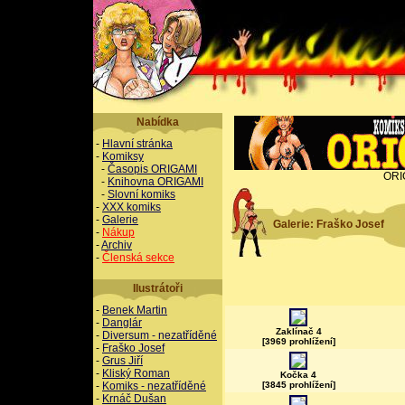
Nabídka
-
Hlavní stránka
-
Komiksy
-
Časopis ORIGAMI
ORI
-
Knihovna ORIGAMI
-
Slovní komiks
-
XXX komiks
-
Galerie
Galerie: Fraško Josef
-
Nákup
-
Archiv
-
Členská sekce
Ilustrátoři
-
Benek Martin
-
Danglár
Zaklínač 4
-
Diversum - nezatříděné
[3969 prohlížení]
-
Fraško Josef
-
Grus Jiří
-
Kliský Roman
Kočka 4
-
Komiks - nezatříděné
[3845 prohlížení]
-
Krnáč Dušan