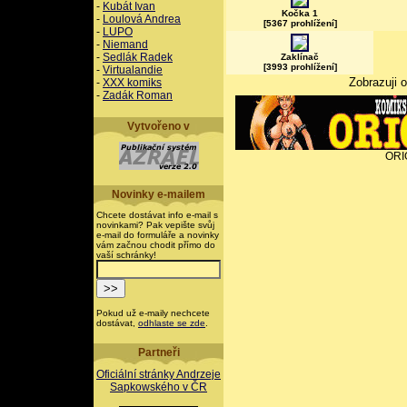
-
Kubát Ivan
Kočka 1
-
Loulová Andrea
[5367 prohlížení]
-
LUPO
-
Niemand
-
Sedlák Radek
Zaklínač
[3993 prohlížení]
-
Virtualandie
Zobrazuji 
-
XXX komiks
-
Zadák Roman
Vytvořeno v
ORI
Novinky e-mailem
Chcete dostávat info e-mail s
novinkami? Pak vepište svůj
e-mail do formuláře a novinky
vám začnou chodit přímo do
vaší schránky!
Pokud už e-maily nechcete
dostávat,
odhlaste se zde
.
Partneři
Oficiální stránky Andrzeje
Sapkowského v ČR