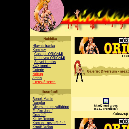
Nabídka
-
Hlavní stránka
-
Komiksy
-
Časopis ORIGAMI
ORI
-
Knihovna ORIGAMI
-
Slovní komiks
-
XXX komiks
-
Galerie
Galerie: Diversum - nezat
-
Nákup
-
Archiv
-
Členská sekce
Ilustrátoři
-
Benek Martin
-
Danglár
Mladý muž a sex
-
Diversum - nezatříděné
[6331 prohlížení]
-
Fraško Josef
Zobrazuji
-
Grus Jiří
-
Kliský Roman
-
Komiks - nezatříděné
-
Krnáč Dušan