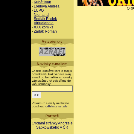
-
Kubát Ivan
-
Loulová Andrea
ORI
-
LUPO
-
Niemand
-
Sedlák Radek
-
Virtualandie
-
XXX komiks
-
Zadák Roman
Vytvořeno v
Novinky e-mailem
Chcete dostávat info e-mail s
novinkami? Pak vepište svůj
e-mail do formuláře a novinky
vám začnou chodit přímo do
vaší schránky!
Pokud už e-maily nechcete
dostávat,
odhlaste se zde
.
Partneři
Oficiální stránky Andrzeje
Sapkowského v ČR