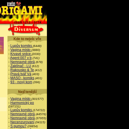
Kde to nejvíc vře
-
Lupův komiks
(6448)
-
Vagina místo
(3880)
-
Krvavé srdce
(2030)
-
Agent 007 v b
(741)
-
Nemravné obrá
(678)
-
Zaklínač - LU
(612)
-
Rakousko & Te
(412)
-
Pravá tvář Vá
(403)
-
MASO - komiks
(401)
-
93 - nový kom
(396)
Nejčtenější
-
Vagina místo
(301577)
-
Harmonický po
(187151)
-
Lupův komiks
(174722)
-
Nemravné obrá
(44576)
-
Nemravné obrá
(37955)
-
Necenzurovaní
(34115)
-
S gumou?
(28854)