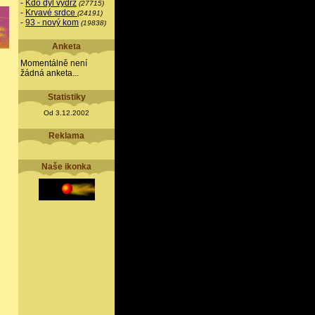
-
Kdo dýl vydrž
(27715)
-
Krvavé srdce
(24191)
-
93 - nový kom
(19838)
Anketa
Momentálně není
žádná anketa...
Statistiky
Od 3.12.2002
Reklama
Naše ikonka