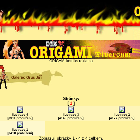
ORIGAMI komiks reklama
Galerie: Grus Jiří
Stránky:
[
1
]
Ilustrace 4
Ilustrace 3
Ilustrace 2
[3911 prohlížení]
[4149 prohlížení]
[4177 prohlížení]
Ilustrace 1
[5410 prohlížení]
Zobrazuji obrázky 1 - 4 z 4 celkem.