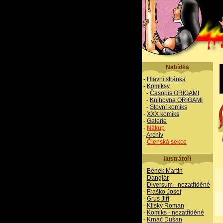
Nabídka
-
Hlavní stránka
-
Komiksy
-
Časopis ORIGAMI
-
Knihovna ORIGAMI
-
Slovní komiks
-
XXX komiks
-
Galerie
-
Nákup
-
Archiv
-
Členská sekce
Ilustrátoři
-
Benek Martin
-
Danglár
-
Diversum - nezatříděné
-
Fraško Josef
-
Grus Jiří
-
Kliský Roman
-
Komiks - nezatříděné
-
Krnáč Dušan