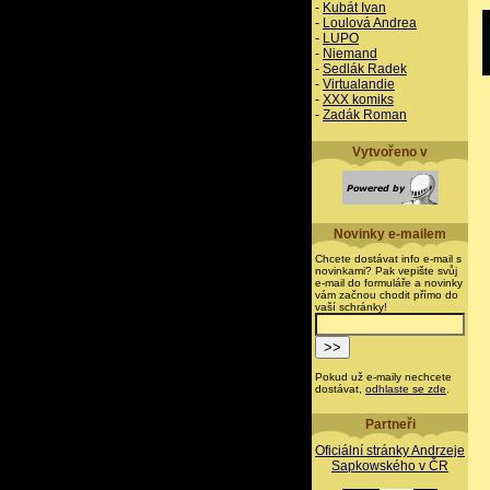
-
Kubát Ivan
-
Loulová Andrea
-
LUPO
-
Niemand
-
Sedlák Radek
-
Virtualandie
-
XXX komiks
-
Zadák Roman
Vytvořeno v
Novinky e-mailem
Chcete dostávat info e-mail s
novinkami? Pak vepište svůj
e-mail do formuláře a novinky
vám začnou chodit přímo do
vaší schránky!
Pokud už e-maily nechcete
dostávat,
odhlaste se zde
.
Partneři
Oficiální stránky Andrzeje
Sapkowského v ČR