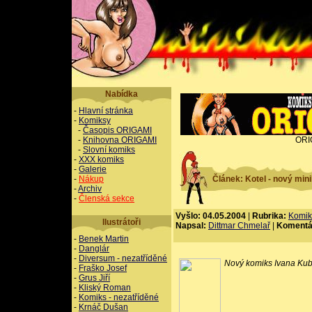
Nabídka
-
Hlavní stránka
-
Komiksy
-
Časopis ORIGAMI
-
Knihovna ORIGAMI
ORI
-
Slovní komiks
-
XXX komiks
-
Galerie
-
Nákup
Článek: Kotel - nový min
-
Archiv
-
Členská sekce
Vyšlo: 04.05.2004
|
Rubrika:
Komik
Ilustrátoři
Napsal:
Dittmar Chmelař
|
Komentá
-
Benek Martin
-
Danglár
-
Diversum - nezatříděné
Nový komiks Ivana Kub
-
Fraško Josef
-
Grus Jiří
-
Kliský Roman
-
Komiks - nezatříděné
-
Krnáč Dušan