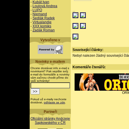
-
Kubát Ivan
-
Loulová Andrea
-
LUPO
...
-
Niemand
-
Sedlák Radek
-
Virtualandie
-
XXX komiks
-
Zadák Roman
Vytvořeno v
Související články:
Nebyl nalezen žádný související člán
Novinky e-mailem
Komentáře
čtenářů:
Chcete dostávat info e-mail s
novinkami? Pak vepište svůj
e-mail do formuláře a novinky
vám začnou chodit přímo do
vaší schránky!
ORI
Pokud už e-maily nechcete
dostávat,
odhlaste se zde
.
Partneři
Oficiální stránky Andrzeje
Sapkowského v ČR