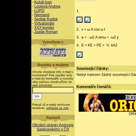
-
Kubát Ivan
-
Loulová Andrea
-
LUPO
1.
-
Niemand
-
Sedlák Radek
-
Virtualandie
-
XXX komiks
2. v = ω A cos ω t
-
Zadák Roman
3. a = - ω2 A sinω = -ω2 y
Vytvořeno v
4. E = KE + PE = ½ kA2
Novinky e-mailem
Související články:
Chcete dostávat info e-mail s
Nebyl nalezen žádný související člán
novinkami? Pak vepište svůj
e-mail do formuláře a novinky
vám začnou chodit přímo do
vaší schránky!
Komentáře
čtenářů:
Pokud už e-maily nechcete
dostávat,
odhlaste se zde
.
ORI
Partneři
Oficiální stránky Andrzeje
Sapkowského v ČR