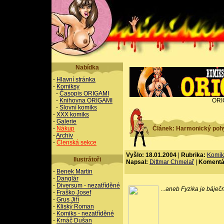
Nabídka
-
Hlavní stránka
-
Komiksy
-
Časopis ORIGAMI
-
Knihovna ORIGAMI
ORI
-
Slovní komiks
-
XXX komiks
-
Galerie
-
Nákup
Článek: Harmonický poh
-
Archiv
-
Členská sekce
Vyšlo: 18.01.2004
|
Rubrika:
Komik
Ilustrátoři
Napsal:
Dittmar Chmelař
|
Komentá
-
Benek Martin
-
Danglár
-
Diversum - nezatříděné
...aneb Fyzika je báječ
-
Fraško Josef
-
Grus Jiří
-
Kliský Roman
-
Komiks - nezatříděné
-
Krnáč Dušan