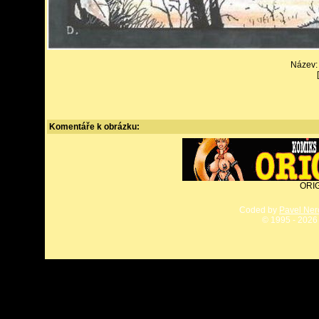
Název
Komentáře k obrázku:
ORIG
Coded by
Pavel Ne
©
1995 - 2026 