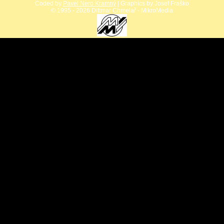
Coded by
Pavel Nero Kramný
| Graphics by Josef Fraško
©
1995 - 2026 Dittmar Chmelař - MikroMedia