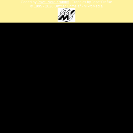
Coded by
Pavel Nero Kramný
| Graphics by Josef Fraško
©
1995 - 2026 Dittmar Chmelař - MikroMedia