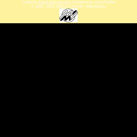
Coded by
Pavel Nero Kramný
| Graphics by Josef Fraško
©
1995 - 2026 Dittmar Chmelař - MikroMedia